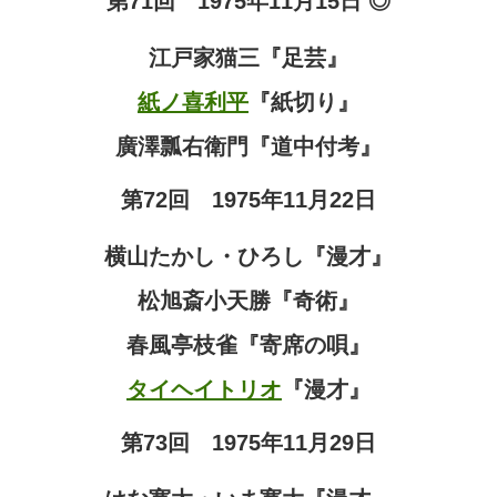
第71回 1975年11月15日 ◎
江戸家猫三『足芸』
紙ノ喜利平
『紙切り』
廣澤瓢右衛門『道中付考』
第72回 1975年11月22日
横山たかし・ひろし『漫才』
松旭斎小天勝『奇術』
春風亭枝雀『寄席の唄』
タイヘイトリオ
『漫才』
第73回 1975年11月29日