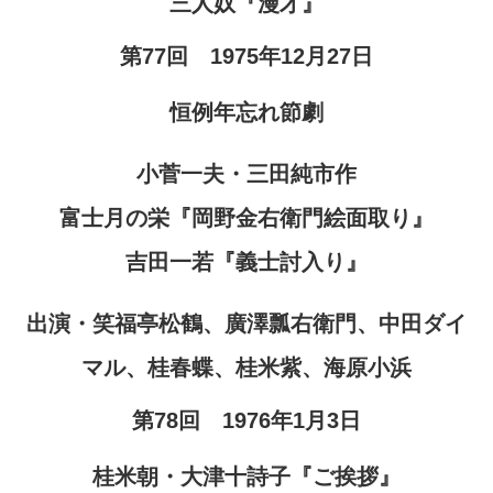
三人奴『漫才』
第77回 1975年12月27日
恒例年忘れ節劇
小菅一夫・三田純市作
富士月の栄『岡野金右衛門絵面取り』
吉田一若『義士討入り』
出演・笑福亭松鶴、廣澤瓢右衛門、中田ダイ
マル、桂春蝶、桂米紫、海原小浜
第78回 1976年1月3日
桂米朝・大津十詩子『ご挨拶』