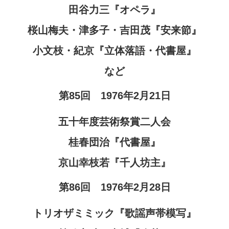
田谷力三『オペラ』
桜山梅夫・津多子・吉田茂『安来節』
小文枝・紀京『立体落語・代書屋』
など
第85回 1976年2月21日
五十年度芸術祭賞二人会
桂春団治『代書屋』
京山幸枝若『千人坊主』
第86回 1976年2月28日
トリオザミミック『歌謡声帯模写』