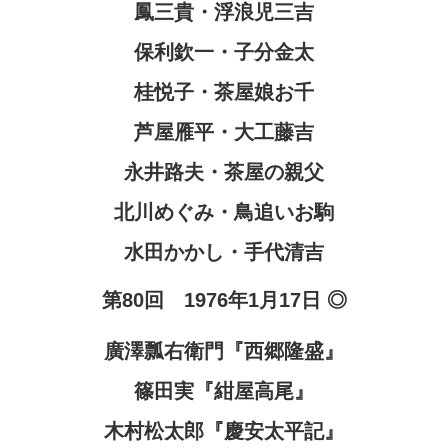
鳳三貴・浮浪児三吉
保利欽一・子分金太
桂悦子・茶屋娘お千
芦屋雁平・大工藤吉
永井路夫・茶屋の親父
北川めぐみ・鳥追いお駒
水田かかし・手代清吉
第80回 1976年1月17日 ◎
廣澤瓢右衛門『西郷隆盛』
篠田実『紺屋高尾』
木村松太郎『慶安太平記』