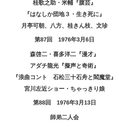
桂歌之助・米輔『腹芸』
『はなしか団地３・生き死に』
月亭可朝、八方、桂きん枝、文珍
第87回 1976年3月6日
森啓二・喜多洋二『漫才』
アダチ龍光『擬声と奇術』
『浪曲コント 石松三十石舟と閻魔堂』
宮川左近ショー・ちゃっきり娘
第88回 1976年3月13日
師弟二人会