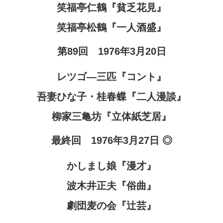
笑福亭仁鶴『貧乏花見』
笑福亭松鶴『一人酒盛』
第89回 1976年3月20日
レツゴ―三匹『コント』
吾妻ひな子・桂春蝶『二人漫談』
柳家三亀坊『立体紙芝居』
最終回 1976年3月27日 ◎
かしまし娘『漫才』
波木井正夫『俗曲』
劇団麦の会『辻芸』