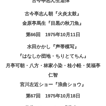
古今亭志ん生追悼
古今亭志ん朝『火炎太鼓』
金原亭馬生『目黒の秋刀魚』
第66回 1975年10月11日
水田かかし『声帯模写』
『はなしか団地・ちりとてちん』
月亭可朝・八方・林家小染・桂小軽・笑福亭
仁智
宮川左近ショー『浪曲ショウ』
第67回 1975年10月18日