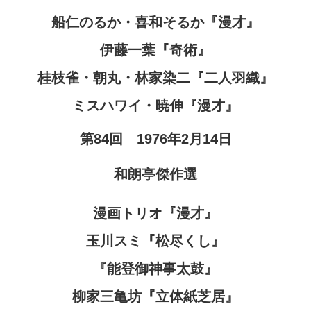
船仁のるか・喜和そるか『漫才』
伊藤一葉『奇術』
桂枝雀・朝丸・林家染二『二人羽織』
ミスハワイ・暁伸『漫才』
第84回 1976年2月14日
和朗亭傑作選
漫画トリオ『漫才』
玉川スミ『松尽くし』
『能登御神事太鼓』
柳家三亀坊『立体紙芝居』