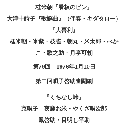
桂米朝『看板のピン』
大津十詩子『歌謡曲』（伴奏・キダタロー）
『大喜利』
桂米朝・米紫・枝雀・朝丸・米太郎・べか
こ・歌之助・月亭可朝
第79回 1976年1月10日
第二回唄子啓助奮闘劇
『くちなし峠』
京唄子 夜鷹お米・やくざ唄次郎
鳳啓助・目明し平助