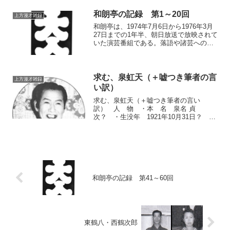
和朗亭の記録 第1～20回
上方漫才雑録
和朗亭は、1974年7月6日から1976年3月
27日までの1年半、朝日放送で放映されて
いた演芸番組である。落語や諸芸への見
識の深かった桂米朝が司会・席亭役とな
って、古い芸人や諸芸雑芸、時には自分
も参加して古典落語を演じるなど、「古
き時代の寄席」をモットーにした番組で
求む、泉虹天（＋嘘つき筆者の言
上方漫才雑録
あった。その記録1である。
い訳）
求む、泉虹天（＋嘘つき筆者の言い
訳） 人 物 ・本 名 泉名 貞
次？ ・生没年 1921年10月31日？ ・
出身地 東京？今から言うそれは苦言で
も煽りでもなく、単純な要望であると同
時に「こういわれても打つ手がない」と
いう筆者の嘆きである。 ...
和朗亭の記録 第41～60回
東鶴八・西鶴次郎