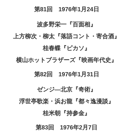
第81回 1976年1月24日
波多野栄一『百面相』
上方柳次・柳太『落語コント・寄合酒』
桂春蝶『ピカソ』
横山ホットブラザーズ『映画年代史』
第82回 1976年1月31日
ゼンジ―北京『奇術』
浮世亭歌楽・浜お龍『都々逸漫談』
桂米朝『持参金』
第83回 1976年2月7日