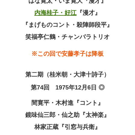
はな寛太・いま寛大『漫才』
内海桂子・好江
『漫才』
『まげものコント・殺陣師段平』
笑福亭仁鶴・チャンバラトリオ
※この回で安藤孝子は降板
第二期（桂米朝・大津十詩子）
第74回 1975年12月6日 ◎
間寛平・木村進『コント』
鏡味仙三郎・仙之助『太神楽』
林家正蔵『引窓与兵衛』