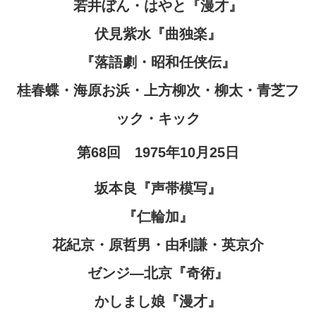
若井ぼん・はやと『漫才』
伏見紫水『曲独楽』
『落語劇・昭和任侠伝』
桂春蝶・海原お浜・上方柳次・柳太・青芝フ
ック・キック
第68回 1975年10月25日
坂本良『声帯模写』
『仁輪加』
花紀京・原哲男・由利謙・英京介
ゼンジ―北京『奇術』
かしまし娘『漫才』