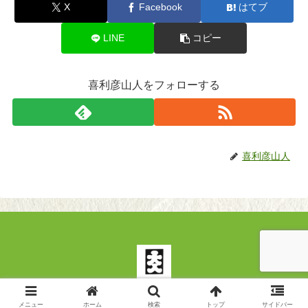
X
Facebook
はてブ
LINE
コピー
喜利彦山人をフォローする
喜利彦山人
© 2020 上方漫才のすべて（仮） The kamigata manzai collections.
メニュー
ホーム
検索
トップ
サイドバー