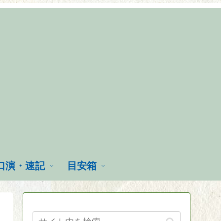
口演・速記
目安箱