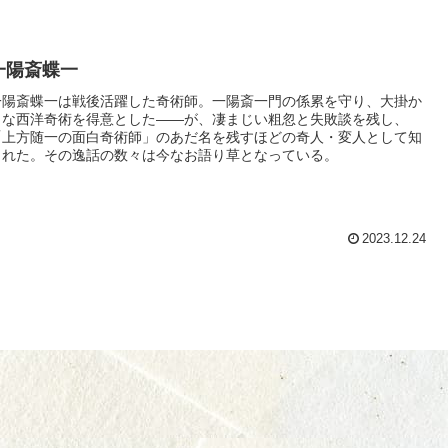
一陽斎蝶一
一陽斎蝶一は戦後活躍した奇術師。一陽斎一門の係累を守り、大掛か
りな西洋奇術を得意とした――が、凄まじい粗忽と失敗談を残し、
「上方随一の面白奇術師」のあだ名を残すほどの奇人・変人として知
られた。その逸話の数々は今なお語り草となっている。
2023.12.24