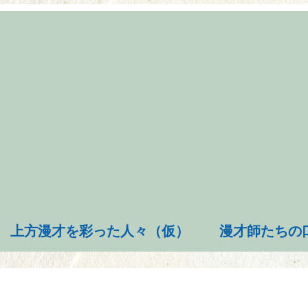
上方漫才を彩った人々（仮）
漫才師たちの