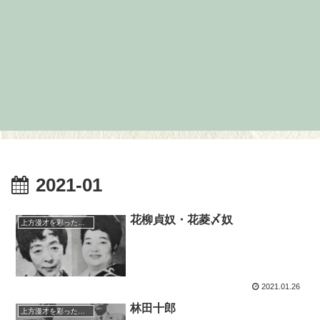
2021-01
花柳貞奴・花菱〆奴
上方漫才を彩った人々（仮）
2021.01.26
林田十郎
上方漫才を彩った人々（仮）