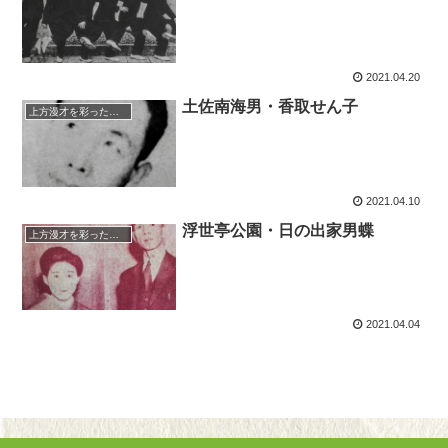
2021.04.20
土佐南海男・香取せん子
上方漫才を彩った人々（仮）
2021.04.10
浮世亭公園・日の出家男蝶
上方漫才を彩った人々（仮）
2021.04.04