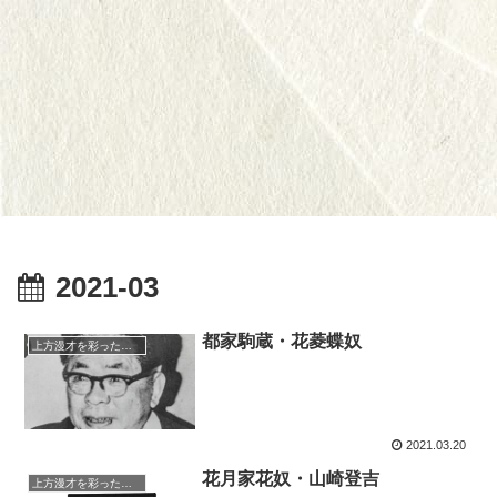
2021-03
都家駒蔵・花菱蝶奴
上方漫才を彩った人々（仮）
2021.03.20
花月家花奴・山崎登吉
上方漫才を彩った人々（仮）