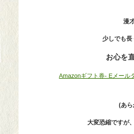
漫
少しでも長
お心を
Amazonギフト券- Eメール
(あ
大変恐縮ですが