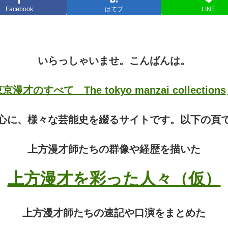
Facebook
はてブ
LINE
いらっしゃいませ。こんばんは。
京漫才のすべて The tokyo manzai collections
心に、様々な芸能史を綴るサイトです。以下の頁
上方漫才師たちの群像や経歴を描いた
上方漫才を彩った人々（仮）
上方漫才師たちの速記や口演をまとめた