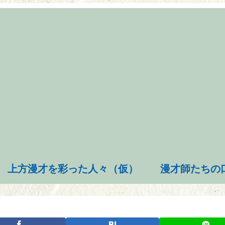
上方漫才を彩った人々（仮）
漫才師たちの