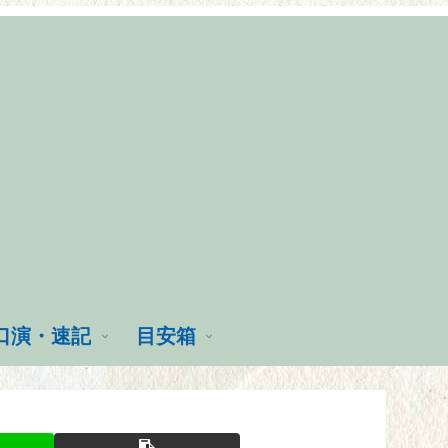
口演・速記
目安箱