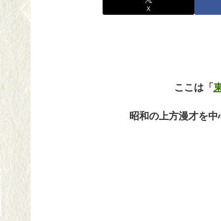
X
ここは「
東
昭和の上方漫才を中