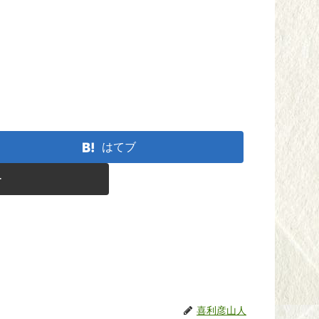
はてブ
ー
喜利彦山人