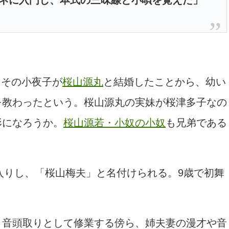
ネに入門し、本式の三味線と小唄を覚えた
」
、その小夜子が
桜山源丸
と結婚したことから、幼い
を教わったという。桜山源丸の実妹が桜津多子なの
形になろうか。
桜山源若・小奴の小奴
も兄弟である
入りし、「桜山梅夫」と名付けられる。9歳で初舞
音頭取りとして修業する傍ら、姉夫妻の漫才や音