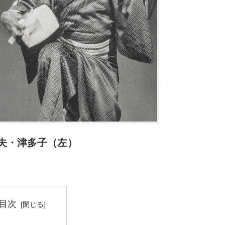
夫・津多子（左）
目次