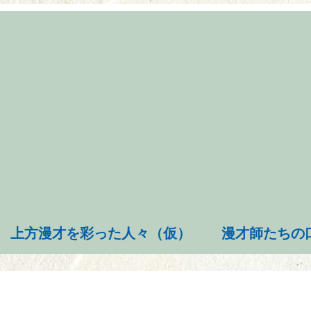
上方漫才を彩った人々（仮）
漫才師たちの