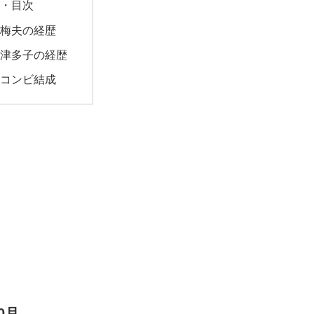
・目次
梅夫の経歴
津多子の経歴
コンビ結成
・目次
0月