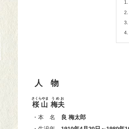
人 物
さくらやま
うめお
桜山
梅夫
・本 名
良 梅太郎
・生没年
1910年4月20日～1980年1