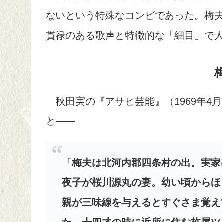
ないという特殊なコンビであった。梅
貫禄のある歌声と特徴的な「細目」で
秋田実の『アサヒ芸能』（1969年4
と――
「
梅夫は北河内郡四条村の出。実家
夜子が桜川源丸の妻。幼い頃からほ
親が三味線を与えるとすぐさま覚え