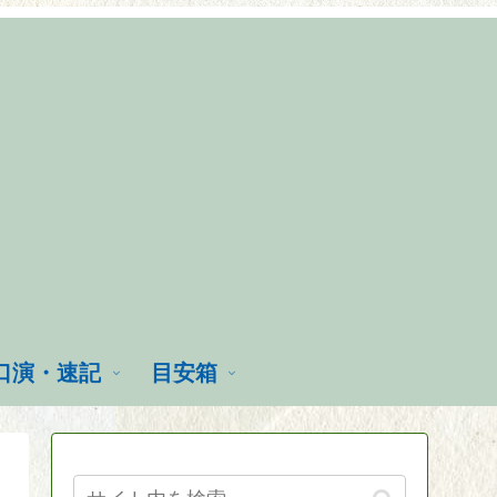
口演・速記
目安箱