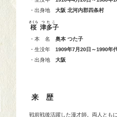
・出身地
大阪
北河内郡四条村
さくら
つたこ
桜
津多子
・本 名
奥本 つた子
・生没年
1909年7月20日～1990年
・出身地
大阪
来 歴
戦前戦後活躍した漫才師。両人ともに