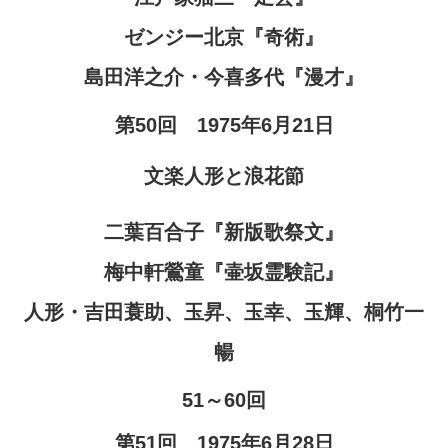
ゼンジー北京『奇術』
島田洋之介・今喜多代『漫才』
第50回 1975年6月21日
文楽人形と浪花節
二葉百合子『新版歌祭文』
梅中軒鶯童『壷坂霊験記』
人形・吉田蓑助、玉昇、玉幸、玉輝、桐竹一
暢
51～60回
第51回 1975年6月28日