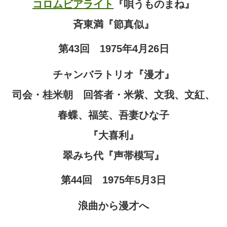
コロムビアライト
『唄うものまね』
斉東満『節真似』
第43回 1975年4月26日
チャンバラトリオ『漫才』
司会・桂米朝 回答者・米紫、文我、文紅、
春蝶、福笑、吾妻ひな子
『大喜利』
翠みち代『声帯模写』
第44回 1975年5月3日
浪曲から漫才へ