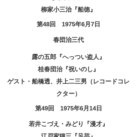
柳家小三治『船徳』
第48回 1975年6月7日
春団治三代
露の五郎『へっつい盗人』
桂春団治『祝いのし』
ゲスト・船橋透、井上二三男（レコードコレ
クター）
第49回 1975年6月14日
若井こづえ・みどり『漫才』
江戸家猫三『足芸』