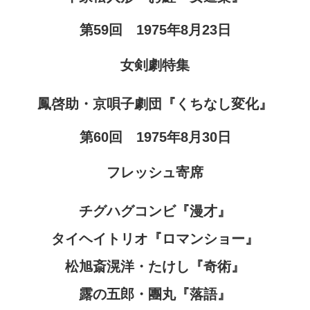
第59回 1975年8月23日
女剣劇特集
鳳啓助・京唄子劇団『くちなし変化』
第60回 1975年8月30日
フレッシュ寄席
チグハグコンビ『漫才』
タイヘイトリオ『ロマンショー』
松旭斎滉洋・たけし『奇術』
露の五郎・團丸『落語』