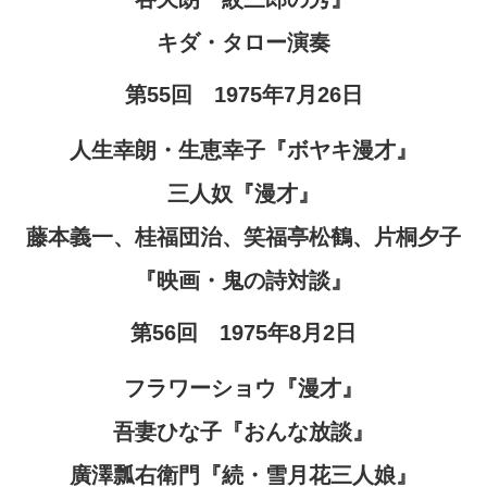
キダ・タロー演奏
第55回 1975年7月26日
人生幸朗・生恵幸子『ボヤキ漫才』
三人奴『漫才』
藤本義一、桂福団治、笑福亭松鶴、片桐夕子
『映画・鬼の詩対談』
第56回 1975年8月2日
フラワーショウ『漫才』
吾妻ひな子『おんな放談』
廣澤瓢右衛門『続・雪月花三人娘』