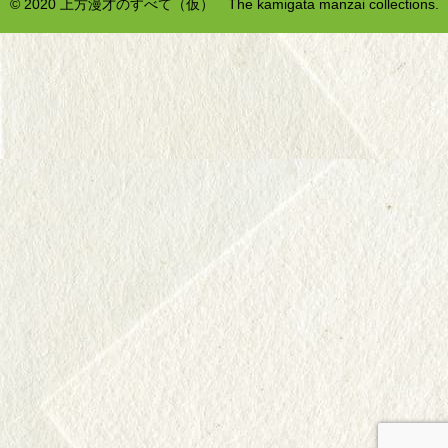
© 2020 上方漫才のすべて（仮） The kamigata manzai collections.