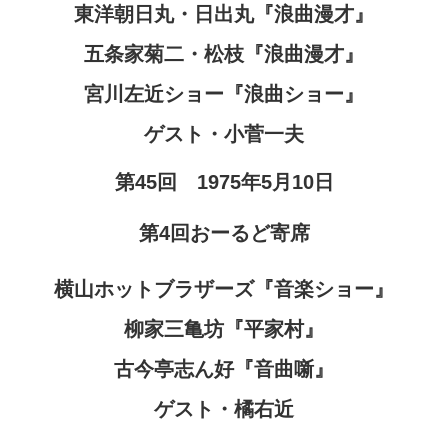
東洋朝日丸・日出丸『浪曲漫才』
五条家菊二・松枝『浪曲漫才』
宮川左近ショー『浪曲ショー』
ゲスト・小菅一夫
第45回 1975年5月10日
第4回おーるど寄席
横山ホットブラザーズ『音楽ショー』
柳家三亀坊『平家村』
古今亭志ん好『音曲噺』
ゲスト・橘右近