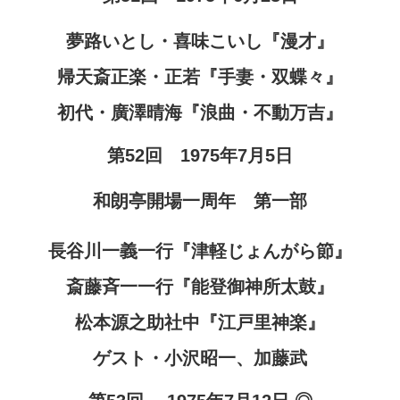
夢路いとし・喜味こいし『漫才』
帰天斎正楽・正若『手妻・双蝶々』
初代・廣澤晴海『浪曲・不動万吉』
第52回 1975年7月5日
和朗亭開場一周年 第一部
長谷川一義一行『津軽じょんがら節』
斎藤斉一一行『能登御神所太鼓』
松本源之助社中『江戸里神楽』
ゲスト・小沢昭一、加藤武