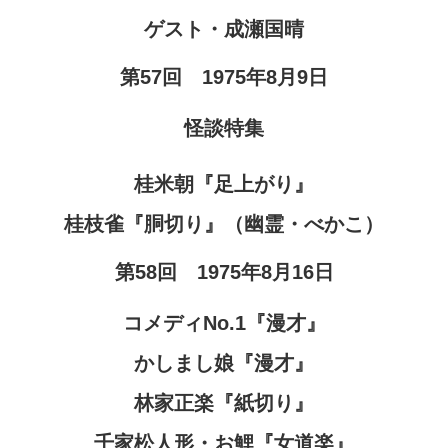
ゲスト・成瀬国晴
第57回 1975年8月9日
怪談特集
桂米朝『足上がり』
桂枝雀『胴切り』（幽霊・べかこ）
第58回 1975年8月16日
コメディNo.1『漫才』
かしまし娘『漫才』
林家正楽『紙切り』
千家松人形・お鯉『女道楽』