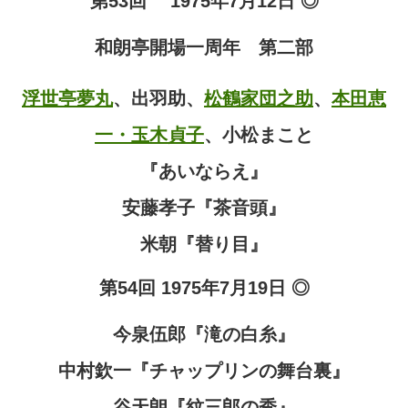
第53回 1975年7月12日 ◎
和朗亭開場一周年 第二部
浮世亭夢丸
、出羽助、
松鶴家団之助
、
本田恵
一・玉木貞子
、小松まこと
『あいならえ』
安藤孝子『茶音頭』
米朝『替り目』
第54回 1975年7月19日 ◎
今泉伍郎『滝の白糸』
中村欽一『チャップリンの舞台裏』
谷天朗『紋三郎の秀』