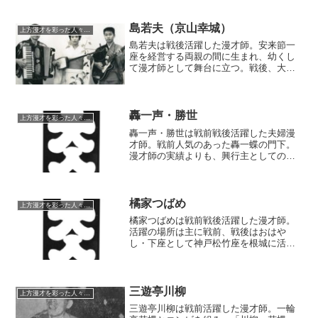
島若夫（京山幸城）
上方漫才を彩った人々（仮）
島若夫は戦後活躍した漫才師。安来節一
座を経営する両親の間に生まれ、幼くし
て漫才師として舞台に立つ。戦後、大阪
へ出て島ひろしの門下におさまり、ミス
ひろみと漫才コンビを結成。中堅として
売り出したが、中年から志をかえて浪曲
師に転向。「京山幸城」を襲名した。
轟一声・勝世
上方漫才を彩った人々（仮）
轟一声・勝世は戦前戦後活躍した夫婦漫
才師。戦前人気のあった轟一蝶の門下。
漫才師の実績よりも、興行主としての方
が有名だった模様。てんのじ村創成期に
かかわる芸人として名を遺した他、師
匠・一蝶からミュージックソーを譲り受
け、それを横山ホットブラザーズに伝授
橘家つばめ
上方漫才を彩った人々（仮）
した陰の功労者でもある。
橘家つばめは戦前戦後活躍した漫才師。
活躍の場所は主に戦前、戦後はおはや
し・下座として神戸松竹座を根城に活
躍。怖い大御所として若手や新人へ睨み
を利かせていたという。「橘家」の屋号
通り、噺家の出身。西条凡児を漫才界に
誘い、斡旋した一人――という意外な顔
三遊亭川柳
上方漫才を彩った人々（仮）
を持っている。
三遊亭川柳は戦前活躍した漫才師。一輪