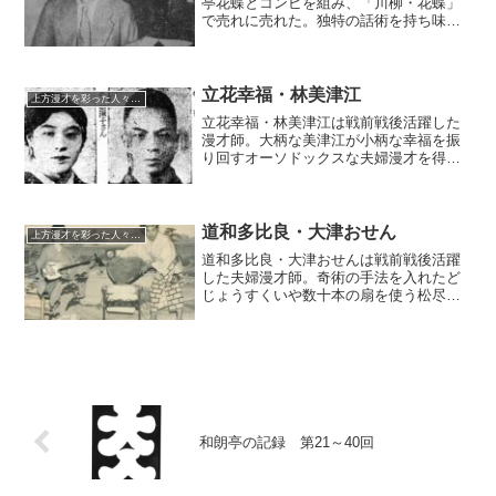
亭花蝶とコンビを組み、「川柳・花蝶」
で売れに売れた。独特の話術を持ち味と
し、エンタツアチャコとはまた違った味
わいを見せたが、惜しくも太平洋戦争で
応召され、戦死したという。
立花幸福・林美津江
上方漫才を彩った人々（仮）
立花幸福・林美津江は戦前戦後活躍した
漫才師。大柄な美津江が小柄な幸福を振
り回すオーソドックスな夫婦漫才を得意
とした。漫才師としては古株で、1930年
代にはすでに活躍が確認されている。若
い頃は古風な芸尽くし萬歳、戦後は音痴
な美津江を全面に出したしゃべくりで長
道和多比良・大津おせん
上方漫才を彩った人々（仮）
い息を保った。
道和多比良・大津おせんは戦前戦後活躍
した夫婦漫才師。奇術の手法を入れたど
じょうすくいや数十本の扇を使う松尽く
しなどを十八番にした。
和朗亭の記録 第21～40回