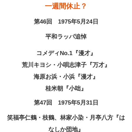
一週間休止？
第46回 1975年5月24日
平和ラッパ追悼
コメディNo.1『漫才』
荒川キヨシ・小唄志津子『万才』
海原お浜・小浜『漫才』
桂米朝『小咄』
第47回 1975年5月31日
笑福亭仁鶴・枝鶴、林家小染・月亭八方『は
なしか団地』