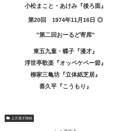
小松まこと・あけみ『後ろ面』
第20回 1974年11月16日 ◎
”第二回おーるど寄席”
東五九童・蝶子『漫才』
浮世亭歌楽『オッペケペー節』
柳家三亀坊『立体紙芝居』
喜久平『こうもり』
上方漫才雑録