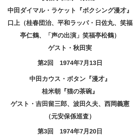
中田ダイマル・ラケット『ボクシング漫才』
口上（桂春団治、平和ラッパ・日佐丸、笑福
亭仁鶴、「声の出演」笑福亭松鶴）
ゲスト・秋田実
第2回 1974年7月13日
中田カウス・ボタン『漫才』
桂米朝『猫の茶碗』
ゲスト・吉田留三郎、波田久夫、西岡義憲
（元安保係巡査）
第3回 1974年7月20日