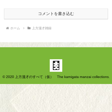
コメントを書き込む
ホーム
上方漫才雑録
© 2020 上方漫才のすべて（仮） The kamigata manzai collections.