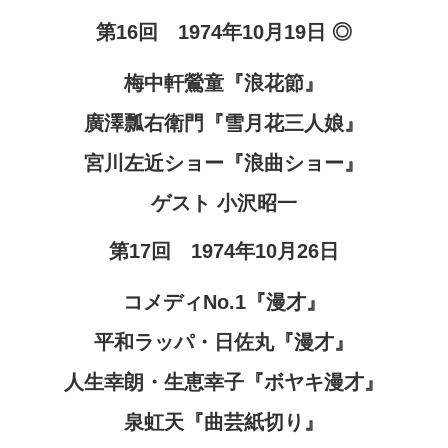
第16回 1974年10月19日 ◎
梅中軒鶯童『浪花節』
廣澤瓢右衛門『雪月花三人娘』
宮川
左近ショー『浪曲ショー』
ゲスト 小沢昭一
第17回 1974年10月26日
コメディNo.1『漫才』
平和ラッパ・日佐丸『漫才』
人生幸朗・生恵幸子『ボヤキ漫才』
泉虹天『曲芸紙切り』