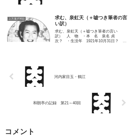
識の深かった桂米朝が司会・席亭役とな
って、古い芸人や諸芸雑芸、時には自分
も参加して古典落語を演じるなど、「古
き時代の寄席」をモットーにした番組で
求む、泉虹天（＋嘘つき筆者の言
上方漫才雑録
あった。その記録4である。
い訳）
求む、泉虹天（＋嘘つき筆者の言い
訳） 人 物 ・本 名 泉名 貞
次？ ・生没年 1921年10月31日？ ・
出身地 東京？今から言うそれは苦言で
も煽りでもなく、単純な要望であると同
時に「こういわれても打つ手がない」と
いう筆者の嘆きである。 ...
河内家目玉・鶴江
和朗亭の記録 第21～40回
コメント