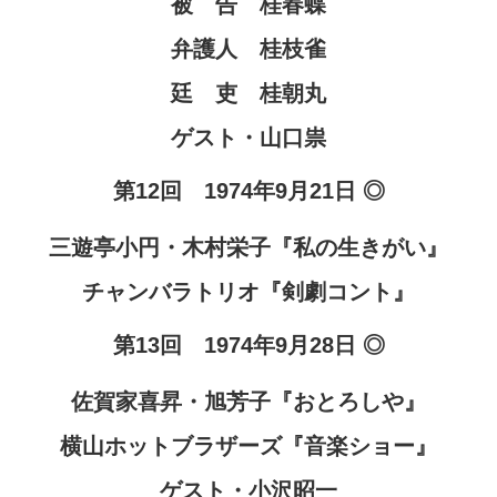
被 告 桂春蝶
弁護人 桂枝雀
廷 吏 桂朝丸
ゲスト・山口祟
第12回 1974年9月21日 ◎
三遊亭小円・木村栄子『私の生きがい』
チャンバラトリオ『剣劇コント』
第13回 1974年9月28日 ◎
佐賀家喜昇・旭芳子『おとろしや』
横山ホットブラザーズ『音楽ショー』
ゲスト・小沢昭一