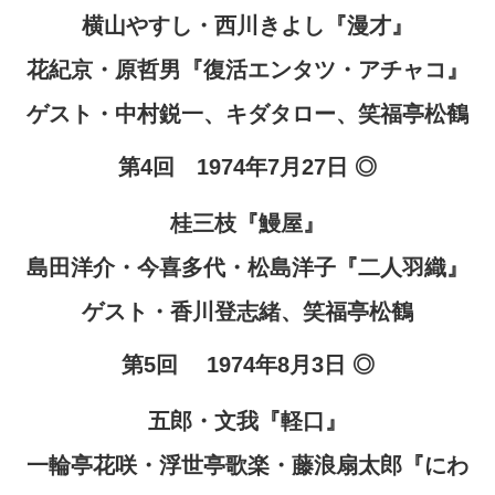
横山やすし・西川きよし『漫才』
花紀京・原哲男『復活エンタツ・アチャコ』
ゲスト・中村鋭一、キダタロー、笑福亭松鶴
第4回 1974年7月27日 ◎
桂三枝『鰻屋』
島田洋介・今喜多代・松島洋子『二人羽織』
ゲスト・香川登志緒、笑福亭松鶴
第5回 1974年8月3日 ◎
五郎・文我『軽口』
一輪亭花咲・浮世亭歌楽・藤浪扇太郎『にわ