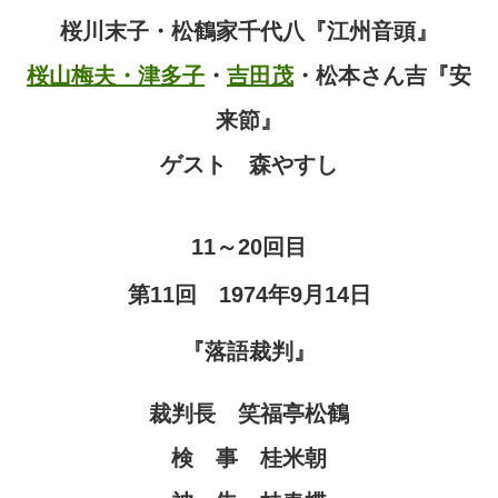
桜川末子・松鶴家千代八『江州音頭』
桜山梅夫・津多子
・
吉田茂
・松本さん吉『安
来節』
ゲスト 森やすし
11～20回目
第11回 1974年9月14日
『落語裁判』
裁判長 笑福亭松鶴
検 事 桂米朝