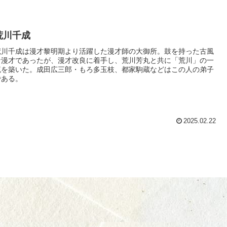
荒川千成
荒川千成は漫才黎明期より活躍した漫才師の大御所。鼓を持った古風
な漫才であったが、漫才改良に着手し、荒川芳丸と共に「荒川」の一
流を築いた。成田広三郎・もろ多玉枝、都家駒蔵などはこの人の弟子
である。
2025.02.22