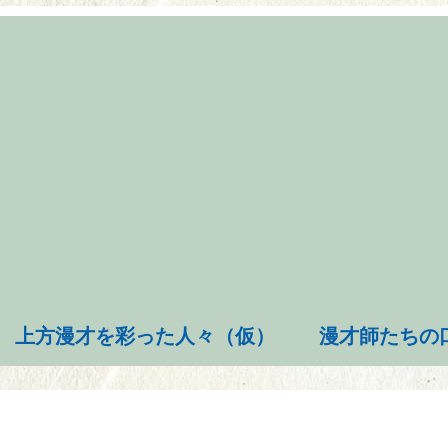
上方漫才を彩った人々（仮）
漫才師たちの