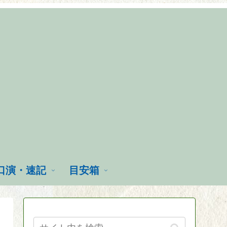
口演・速記
目安箱