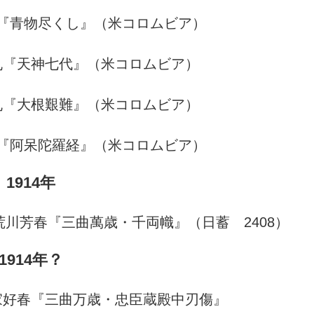
『青物尽くし』（米コロムビア）
丸『天神七代』（米コロムビア）
丸『大根艱難』（米コロムビア）
『阿呆陀羅経』（米コロムビア）
1914年
荒川芳春『三曲萬歳・千両幟』（日蓄 2408）
1914年？
家好春『三曲万歳・忠臣蔵殿中刃傷』