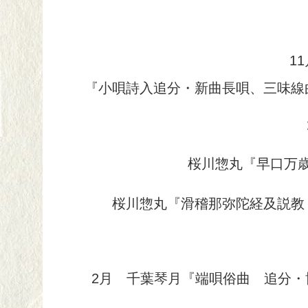
1
『小唄詩入追分・新曲長唄、三味線曲
桜川惣丸『早口万歳
桜川惣丸『滑稽那弥陀経及説教・
2月 千葉琴月『端唄俗曲 追分・博