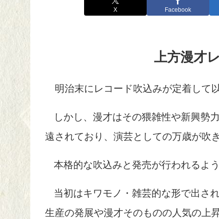
X
Facebook
上方漫才
明治末にレコード吹込みが定着して以
しかし、漫才はその猥雑性や新興勢
遠されており、演芸としての万歳が吹き
本格的な吹込みと発売が行われるよう
当初はキワモノ・雑芸的な形で出さ
生産の発展や漫才そのものの人気の上昇