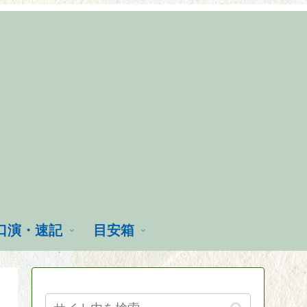
口演・速記
目安箱