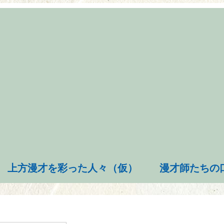
上方漫才を彩った人々（仮）
漫才師たちの