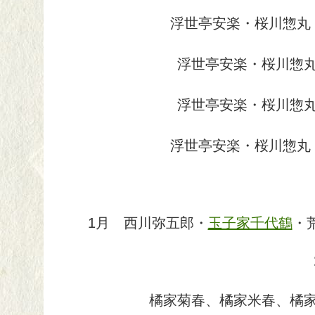
浮世亭安楽・桜川惣丸
浮世亭安楽・桜川惣
浮世亭安楽・桜川惣
浮世亭安楽・桜川惣丸
1月 西川弥五郎・
玉子家千代鶴
・
橘家菊春、橘家米春、橘