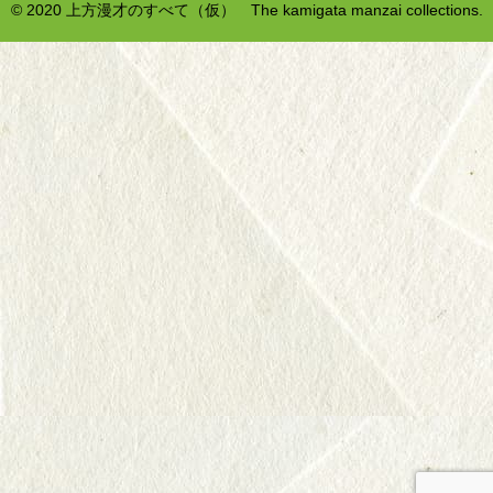
© 2020 上方漫才のすべて（仮） The kamigata manzai collections.