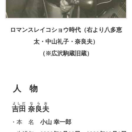
ロマンスレイコショウ時代（右より八多恵
太・中山礼子・奈良夫）
（※広沢駒蔵旧蔵）
人 物
よしだ
ならお
吉田
奈良夫
・本 名
小山 幸一郎