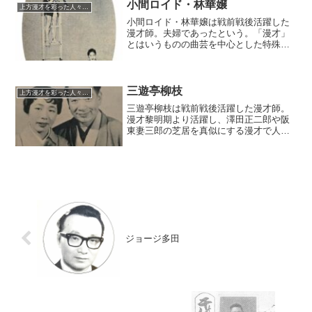
歌、ひさしのアコーデイオンの賑やかな
小間ロイド・林華嬢
上方漫才を彩った人々（仮）
音曲漫才を展開した。
小間ロイド・林華嬢は戦前戦後活躍した
漫才師。夫婦であったという。「漫才」
とはいうものの曲芸を中心とした特殊な
漫才を展開。関西では貴重な曲芸家枠と
して活躍した。ロイドはサーカス、華嬢
は奇術師という前歴も異色であり、それ
が売りであったともいう。
三遊亭柳枝
上方漫才を彩った人々（仮）
三遊亭柳枝は戦前戦後活躍した漫才師。
漫才黎明期より活躍し、澤田正二郎や阪
東妻三郎の芝居を真似にする漫才で人気
を集めた。戦時中はミヤコ蝶々と結婚、
数年間の夫としても知られた。戦後は柳
枝劇団の座長として活躍。上方柳次・柳
太、やなぎ浩二などを育てた。
ジョージ多田