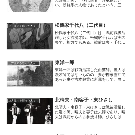
夫婦漫才師。一柳は前名・呉成錬とい
い、朝鮮系の人物であったという。三味
線ヴァイオリン笛と何でもこなす音曲尽
くしの芸で人気があったそうであるが、
いまいちわからない点の多いコンビでも
ある。
松鶴家千代八（二代目）
上方漫才を彩った人々（仮）
松鶴家千代八（二代目）は、戦前戦後活
躍した女流漫才師。松鶴家千代八は実の
夫で、相方でもある。戦前は夫・千代八
とのコンビで、戦後は桜川末子とのコン
ビで長らく漫才の第一線に立ち続け、数
え歌、俗曲、三味線などの味をふんだん
に生かした古風な「萬歳」の古格を守り
東洋一郎
上方漫才を彩った人々（仮）
続けた。
東洋一郎は戦前活躍した曲芸師。当人は
漫才師ではないものの、妻が柳家雪江で
あった事や吉本興業に所属をして、曲芸
を見せていた関係から採録することにし
た。太神楽を元にした曲芸やコミック奇
術を得意とし、1930年代まで第一線で活
躍を続けていたという。
北晴夫・南容子・東ひさし
上方漫才を彩った人々（仮）
北晴夫・南容子・東ひさしは戦後活躍し
た漫才師。晴夫と容子は夫婦であり、晴
夫は戦前からの古参漫才師。ひさしは
元々のど自慢出身の歌手で歌謡漫才に転
じたという異色の経歴の持ち主であっ
た。晴夫の三味線、容子のマラカスと