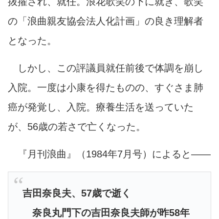
抜擢され、就任。浪花歌笑の下に就き、歌笑
の「浪曲親友協会法人化計画」の良き理解者
となった。
しかし、この評議員就任前後で体調を崩し
入院。一度は小康を得たものの、すぐさま肺
癌が発覚し、入院。療養生活を送っていた
が、56歳の若さで亡くなった。
『月刊浪曲』（1984年7月号）によると――
吉田奈良夫、57歳で逝く
奈良丸門下の吉田奈良夫師が昨58年