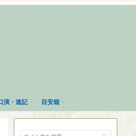
口演・速記
目安箱