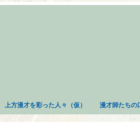
上方漫才を彩った人々（仮）
漫才師たちの