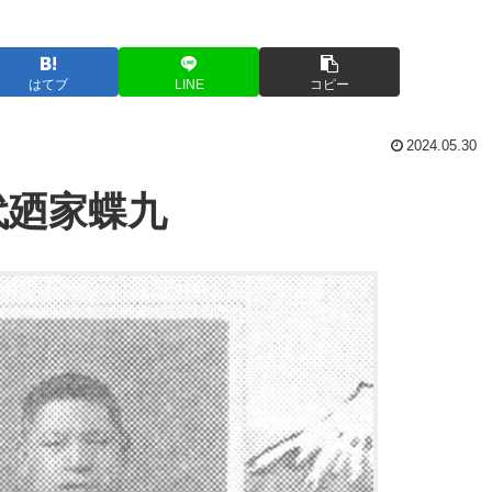
はてブ
LINE
コピー
2024.05.30
代
廼
家蝶九