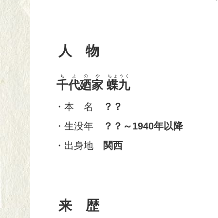
人 物
ちよのや
ちょうく
千代廼家
蝶九
・本 名
？？
・生没年
？？～1940年以降
・出身地
関西
来 歴