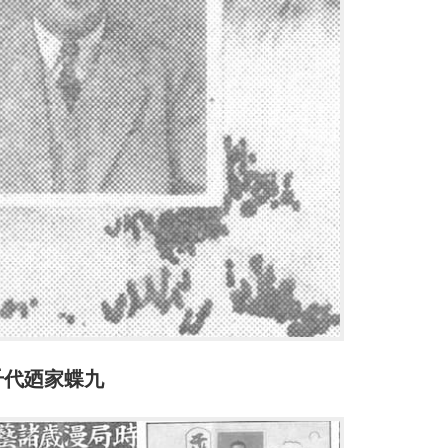
千代廼家蝶九