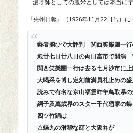
漫才師としての渡米としては本当に
『央州日報』（1926年11月22日号）に
藝者揃ひで大評判 関西笑樂團一
愈廿七日廿八日の両日當市で開演 
関西笑樂團一行は去る七月沙市に上
大喝采を博し定刻前満員札止めの盛
読みで有名な京山福雲昨年鳥取県の
綱子及萬歳界のスター千代廼家の蝶
四ツ竹踊は
△蝶九の滑稽な顔と大阪弁が