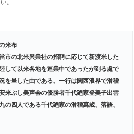
早い。
――
行の来布
當市の北米興業社の招聘に応じて新渡米した
陸して以来各地を巡業中であったが到る處で
況を呈した由である。一行は関西浪界で滑稽
安来ぶし美声会の優勝者千代廼家登美子出雲
九の四人である千代廼家の滑稽萬歳、落語、