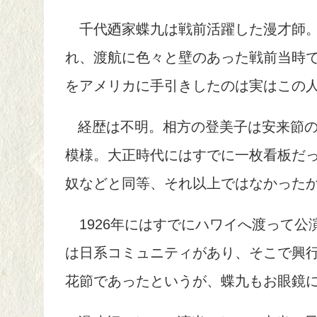
千代廼家蝶九は戦前活躍した漫才師。
れ、渡航に色々と壁のあった戦前当時
をアメリカに手引きしたのは実はこの
経歴は不明。相方の登美子は安来節
模様。大正時代にはすでに一枚看板だ
奴などと同等、それ以上ではなかった
1926年にはすでにハワイへ渡って公
は日系コミュニティがあり、そこで興
花節であったというが、蝶九もお眼鏡