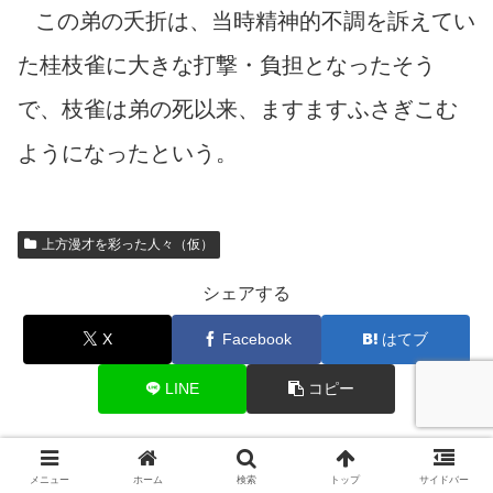
この弟の夭折は、当時精神的不調を訴えてい
た桂枝雀に大きな打撃・負担となったそう
で、枝雀は弟の死以来、ますますふさぎこむ
ようになったという。
上方漫才を彩った人々（仮）
シェアする
X
Facebook
はてブ
LINE
コピー
喜利彦山人をフォローする
メニュー
ホーム
検索
トップ
サイドバー