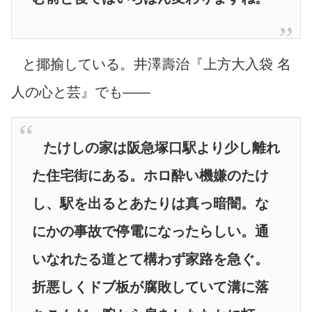
と揶揄している。
井澤壽治『上方大入袋 名
人の心と芸』
でも――
たけしの家は阪急塚口駅より少し離れ
た住宅街にある。ホロ酔い機嫌のたけ
し、駅を出るとあたりは真っ暗闇。な
にかの事故で停電になったらしい。通
いなれたる道とて構わず家路を急ぐ。
折悪しくドブ板が腐敗していて溝に落