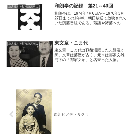
して知られた。その逸話の数々は今なお
語り草となっている。
和朗亭の記録 第21～40回
上方漫才を彩った人々（仮）
和朗亭は、1974年7月6日から1976年3月
27日までの1年半、朝日放送で放映されて
いた演芸番組である。落語や諸芸への見
識の深かった桂米朝が司会・席亭役とな
って、古い芸人や諸芸雑芸、時には自分
も参加して古典落語を演じるなど、「古
き時代の寄席」をモットーにした番組で
東文章・こま代
上方漫才を彩った人々（仮）
あった。その記録2である。
東文章・こま代は戦後活躍した夫婦漫才
師。文章は芸歴が古く、元々は都家文雄
門下の「都家文昭」と名乗った人物。こ
ま代は、秋田民謡の一座の出身で、レビ
ューの女優から漫才師になったという変
わり種。師匠譲りの「ボヤキ漫才」を得
意とし、主に映画を皮肉る独自の路線を
開拓した。
西川ヒノデ・サクラ