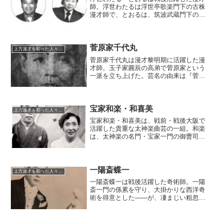
師。浮世わたるは浮世亭歌楽門下の古株
漫才師で、とおるは、筑波武蔵門下の浪
曲師出身。わたるは後年山崎正三門下に
戻り、「山崎正伍」と改名。とおるは浪
曲界へ戻り、「二代目筑波武蔵」を襲
名。上方浪曲界の大御所として奮闘を続
菅原家千代丸
上方漫才を彩った人々（仮）
けた。
菅原家千代丸は漫才黎明期に活躍した漫
才師。玉子家圓辰の高弟で菅原家という
一派を立ち上げた。芸名の由来は『菅原
伝授手習鑑』の松王女房千代からだろ
う。エンタツ・アチャコ両人と関係のあ
る人物でもある。
宝家和楽・和喜美
上方漫才を彩った人々（仮）
宝家和楽・和喜美は、戦前・戦後大阪で
活躍した貴重な太神楽曲芸の一組。和楽
は、太神楽の名門・宝家一門の御曹司。
基本的に太神楽のため、漫才といわれる
と「？」なところであるが、当人たちが
「お笑い曲芸」と名乗っていた事や上方
漫才師たちとの交友が深かったことを踏
一陽斎蝶一
上方漫才を彩った人々（仮）
まえ、掲載する事にした。
一陽斎蝶一は戦後活躍した奇術師。一陽
斎一門の係累を守り、大掛かりな西洋奇
術を得意とした――が、凄まじい粗忽と
失敗談を残し、「上方随一の面白奇術
師」のあだ名を残すほどの奇人・変人と