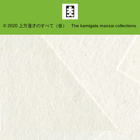
© 2020 上方漫才のすべて（仮） The kamigata manzai collections.