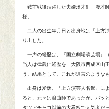
戦前戦後活躍した夫婦漫才師。漫才師
様。
二人の出生年月日と出身地は『上方演
り出した。
一声の経歴は、『国立劇場演芸場』（1
当人は律義に経歴を「大阪市西成区山
う。結果として、これが遺言のような
出身は愛媛。『上方演芸人名鑑』によ
ると、元々は浪曲師であったが、パッと
タツアチャコ以前の大看板で人気者だ