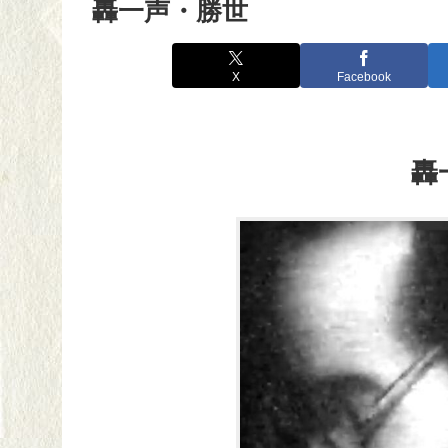
轟一声・勝世
X
Facebook
轟