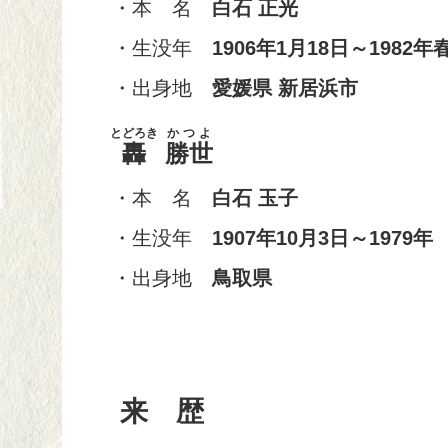
・本 名
白石 正光
・生没年
1906年1月18日～1982年
・出身地
愛媛県 新居浜市
とどろき
かつよ
轟
勝世
・本 名
白石 玉子
・生没年
1907年10月3日～1979年
・出身地
鳥取県
来 歴