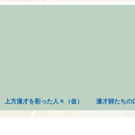
上方漫才を彩った人々（仮）
漫才師たちの