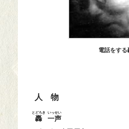
電話をする
人 物
とどろき
いっせい
轟
一声