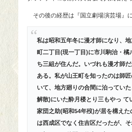
その後の経歴は『国立劇場演芸場』に
私は昭和五年冬に漫才師になり、地
町二丁目(現一丁目)に市川駒治・
ち三組が住んだ。いづれも漫才師だ
ある。私が山王町を知ったのは師匠
いて、地方廻りの合間に泊っていた
解散)にいた酔月楼とり三もやっ 
家団之助(昭和54年歿)が居を構え
は西成区でなく住吉区だったが、そ