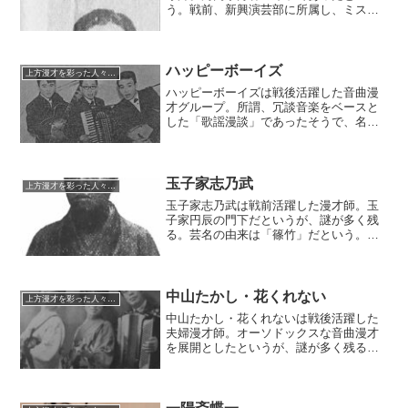
う。戦前、新興演芸部に所属し、ミスワ
カナ・玉松一郎、浅田家日佐丸・平和ラ
ッパなどの大看板の中で中堅格として活
躍した。
ハッピーボーイズ
上方漫才を彩った人々（仮）
ハッピーボーイズは戦後活躍した音曲漫
才グループ。所謂、冗談音楽をベースと
した「歌謡漫談」であったそうで、名古
屋を中心に堅実な活躍を続けた。若井は
んじ・けんじの弟子分として大阪でも活
躍した。
玉子家志乃武
上方漫才を彩った人々（仮）
玉子家志乃武は戦前活躍した漫才師。玉
子家円辰の門下だというが、謎が多く残
る。芸名の由来は「篠竹」だという。山
崎次郎とのコンビで、創設期の吉本興業
で活躍。オリエントレコードやタイヘイ
レコードから漫才のレコードを発表する
など、相応の人気と実力を示したが、漫
中山たかし・花くれない
上方漫才を彩った人々（仮）
才ブームを目前に夭折をした。
中山たかし・花くれないは戦後活躍した
夫婦漫才師。オーソドックスな音曲漫才
を展開としたというが、謎が多く残るコ
ンビである。この二人の娘は、中田ダイ
マルの娘と組み、「麻里美々・奈々」
（美々が娘）として活躍していた。特筆
すべき点はそれくらいか。