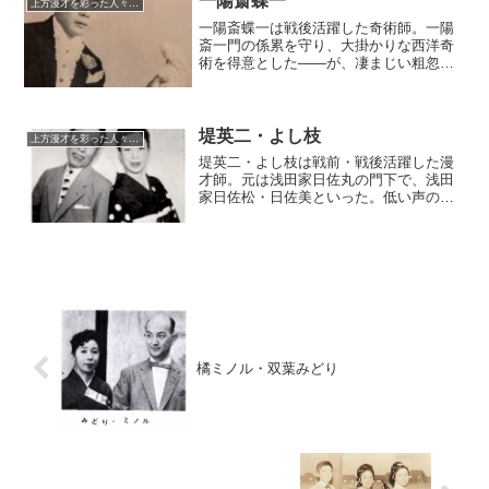
一陽斎蝶一
上方漫才を彩った人々（仮）
一陽斎蝶一は戦後活躍した奇術師。一陽
斎一門の係累を守り、大掛かりな西洋奇
術を得意とした――が、凄まじい粗忽と
失敗談を残し、「上方随一の面白奇術
師」のあだ名を残すほどの奇人・変人と
して知られた。その逸話の数々は今なお
語り草となっている。
堤英二・よし枝
上方漫才を彩った人々（仮）
堤英二・よし枝は戦前・戦後活躍した漫
才師。元は浅田家日佐丸の門下で、浅田
家日佐松・日佐美といった。低い声の英
二と甲高い声のよし枝のアンバランスな
味わいと飄逸な話術で、戦後の花月系の
寄席で活躍した。かんしゃく玉をハリセ
ンの中に仕込み、ツッコむと同時に爆発
音を聞かせるドツキ漫才もやっていた。
橘ミノル・双葉みどり