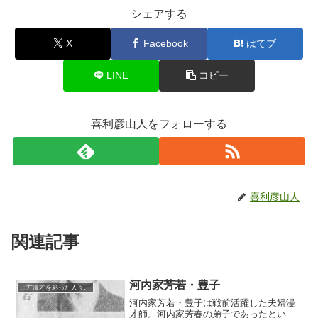
シェアする
X
Facebook
はてブ
LINE
コピー
喜利彦山人をフォローする
喜利彦山人
関連記事
河内家芳若・豊子
上方漫才を彩った人々（仮）
河内家芳若・豊子は戦前活躍した夫婦漫
才師。河内家芳春の弟子であったとい