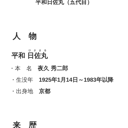
平和日佐丸（五代目）
人 物
ひさまる
平和
日佐丸
・本 名
夜久 秀二郎
・生没年
1925年1月14日～1983年以降
・出身地
京都
来 歴