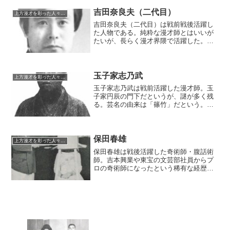
家一春と名乗った、という変わり種の漫
才師でもある。
吉田奈良夫（二代目）
上方漫才を彩った人々（仮）
吉田奈良夫（二代目）は戦前戦後活躍し
た人物である。純粋な漫才師とはいいが
たいが、長らく漫才界隈で活躍した。三
代目吉田奈良丸門下からスタートし、漫
才、歌謡ショーと転々し、中堅として復
帰するものの、遂に売り出す事なく夭折
をした。
玉子家志乃武
上方漫才を彩った人々（仮）
玉子家志乃武は戦前活躍した漫才師。玉
子家円辰の門下だというが、謎が多く残
る。芸名の由来は「篠竹」だという。山
崎次郎とのコンビで、創設期の吉本興業
で活躍。オリエントレコードやタイヘイ
レコードから漫才のレコードを発表する
など、相応の人気と実力を示したが、漫
保田春雄
上方漫才を彩った人々（仮）
才ブームを目前に夭折をした。
保田春雄は戦後活躍した奇術師・腹話術
師。吉本興業や東宝の文芸部社員からプ
ロの奇術師になったという稀有な経歴の
持ち主であった。「ドラゴン魔術團」な
る一座を率いて大阪奇術界においてセン
セーショナルな人気を獲得。また若手の
育成にも熱心でジョージ多田、木村フク
ジなどを輩出した。