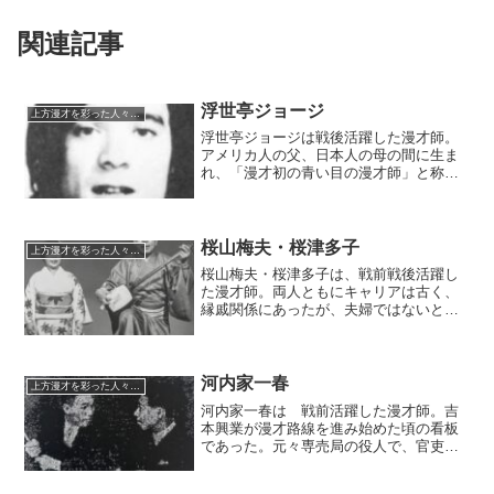
関連記事
浮世亭ジョージ
上方漫才を彩った人々（仮）
浮世亭ジョージは戦後活躍した漫才師。
アメリカ人の父、日本人の母の間に生ま
れ、「漫才初の青い目の漫才師」と称さ
れた。浮世亭とん平の門下になり、国分
健二とともに「浮世亭ジョージ・ケン
ジ」を結成。一時代を築いたが、早くに
別れた。
桜山梅夫・桜津多子
上方漫才を彩った人々（仮）
桜山梅夫・桜津多子は、戦前戦後活躍し
た漫才師。両人ともにキャリアは古く、
縁戚関係にあったが、夫婦ではないとい
う特殊なコンビであった。梅夫は漫才界
きっての三味線の名手であり、櫓太鼓や
たぬきなどの難曲を見事に弾きこなし
た。津多子は貫禄のある歌声と特徴的な
河内家一春
上方漫才を彩った人々（仮）
「細目」で人気があった。
河内家一春は 戦前活躍した漫才師。吉
本興業が漫才路線を進み始めた頃の看板
であった。元々専売局の役人で、官吏と
して活躍していたが、思う所あって漫才
に転向。初代河内家芳春に入門し、河内