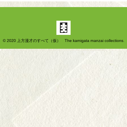
© 2020 上方漫才のすべて（仮） The kamigata manzai collections.