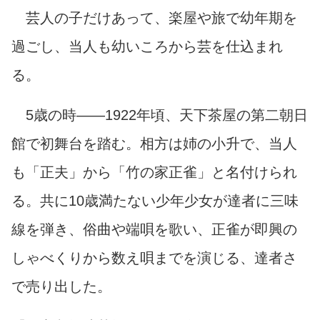
芸人の子だけあって、楽屋や旅で幼年期を
過ごし、当人も幼いころから芸を仕込まれ
る。
5歳の時――1922年頃、天下茶屋の第二朝日
館で初舞台を踏む。相方は姉の小升で、当人
も「正夫」から「竹の家正雀」と名付けられ
る。共に10歳満たない少年少女が達者に三味
線を弾き、俗曲や端唄を歌い、正雀が即興の
しゃべくりから数え唄までを演じる、達者さ
で売り出した。