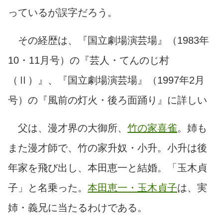
っているが誤字だろう。
その経歴は、
『国立劇場演芸場』（1983年
10・11月号）の『芸人・てんのじ村
（Ⅱ）』、『国立劇場演芸場』（1997年2月
号）の『風前の灯火・後ろ面踊り』に詳しい
父は、漫才界の大御所、
竹の家喜雀
。姉も
また漫才師で、竹の家升奴・小升。小升は後
年家を飛び出し、本田恵一と結婚。「玉木貞
子」と名乗った。
本田恵一・玉木貞子
は、実
姉・義兄に当たるわけである。