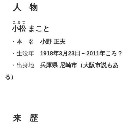
人 物
こまつ
小松
まこと
・本 名
小野 正夫
・生没年
1918年3月23日～2011年ころ？
・出身地
兵庫県 尼崎市（大阪市説もあ
る）
来 歴