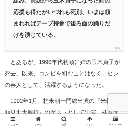
組み、貞奴から玉木貞子になった姉の
応援も得たがいづれも死別、いまは頼
まれればテープ持参で後ろ面の踊りだ
けを演じている。
とあるが、1990年代初頭に姉の玉木貞子が
死去。以来、コンビを組むことはなく、ピン
の芸人として、活躍するようになった。
1992年1月、桂米朝一門総出演の『米朝一門
顔見世大興行』のゲストとして出演。桂春団
治の「五段返し」ともに、「後ろ面」を披
メニュー
ホーム
検索
トップ
サイドバー