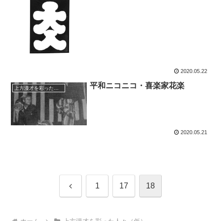
2020.05.22
平和ニコニコ・喜楽家花楽
上方漫才を彩った人々（仮）
2020.05.21
前
1
17
18
へ