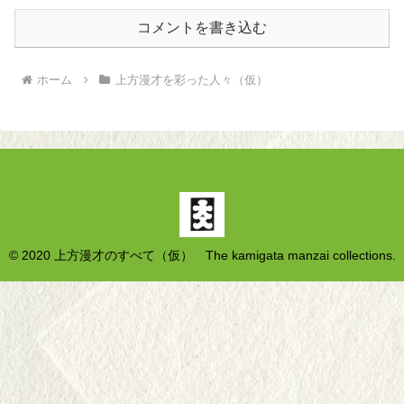
コメントを書き込む
ホーム
上方漫才を彩った人々（仮）
© 2020 上方漫才のすべて（仮） The kamigata manzai collections.