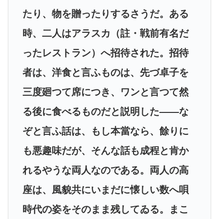
たり、物を贈ったりするさうだ。ある
時、二人はアラスカ（註・戦前有名だ
ったレストラン）へ招待された。招待
者は、洋食と言ふものは、先づ卓子を
三度廻つて席につき、ワンと言つて然
る後に食べるものだと説明した――な
ぞと言ふ話は、もし本當なら、餘りに
も悪趣味だが、そんな話も成程と肯か
れるやうな両人なのである。両人の高
座は、風貌共にいまだに懐しい数へ唄
時代の姿をそのまま残してゐる。まこ