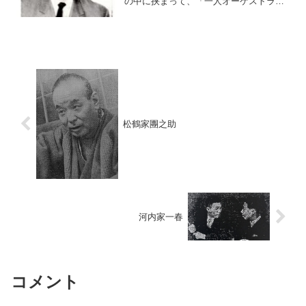
の中に挟まって、「一人オーケストラ」
なる演目を開拓。その独特の芸や愛嬌で
独自の人気を集めた。戦後勃興した外国
人タレントの中でもひときわ異色な存在
である。
松鶴家團之助
河内家一春
コメント