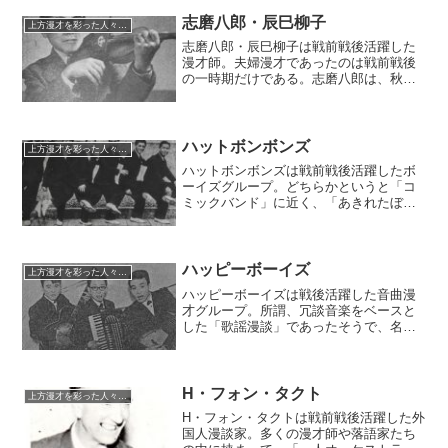
を壊しながら舞台に上がる、博打ですっ
てんてんにされるなど――逸話も多い。
志磨八郎・辰巳柳子
上方漫才を彩った人々（仮）
志磨八郎・辰巳柳子は戦前戦後活躍した
漫才師。夫婦漫才であったのは戦前戦後
の一時期だけである。志磨八郎は、秋田
実に従う形で台本作家や松竹芸能の裏方
を担当するようになり、秋田実に次ぐ上
方漫才の名作家として知られた。
ハットボンボンズ
上方漫才を彩った人々（仮）
ハットボンボンズは戦前戦後活躍したボ
ーイズグループ。どちらかというと「コ
ミックバンド」に近く、「あきれたぼう
いず」と鎬を削るほどの人気を博した。
解散後、リーダーは関沢幸吉の本名で、
ジャズ演奏家に転身。数多くの名演奏や
アルバムに参加した。
ハッピーボーイズ
上方漫才を彩った人々（仮）
ハッピーボーイズは戦後活躍した音曲漫
才グループ。所謂、冗談音楽をベースと
した「歌謡漫談」であったそうで、名古
屋を中心に堅実な活躍を続けた。若井は
んじ・けんじの弟子分として大阪でも活
躍した。
H・フォン・タクト
上方漫才を彩った人々（仮）
H・フォン・タクトは戦前戦後活躍した外
国人漫談家。多くの漫才師や落語家たち