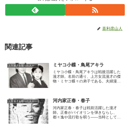
喜利彦山人
関連記事
ミヤコ小蝶・鳥尾アキラ
上方漫才を彩った人々（仮）
ミヤコ小蝶・鳥尾アキラは戦後活躍した
漫才師。名前の通り、上方女流漫才の傑
物・ミヤコ蝶々の弟子である。夫婦漫才
だったそうで、両人共に蝶々よりも年上
であったにもかかわらず、弟子になっ
た。小蝶は非常に小柄であったそうで、
「ミヤココチョマキ」と綽名された。
河内家正春・春子
上方漫才を彩った人々（仮）
河内家正春・春子は戦前活躍した漫才
師。正春がバイオリンを弾きならし、
都々逸や流行歌を唄う――当時としては
モダンな芸風であったという。正春は奇
人としても知られたそうで、バイオリン