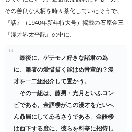
その善良な人柄を時々茶化していたそうで、
『話』（1940年新年特大号）掲載の石原金三
『漫才界太平記』の中に、
最後に、ゲテモノ好きな諸君の為
に、筆者の愛惜措く能はぬ骨董的？漫
才を一二組紹介して置かう。
その一組は、藤男・光月といふコン
ビである。金語楼がこの漫才をたいへ
ん贔屓にしてゐるさうである。金語楼
は西下する度に、彼らを料亭に招待し