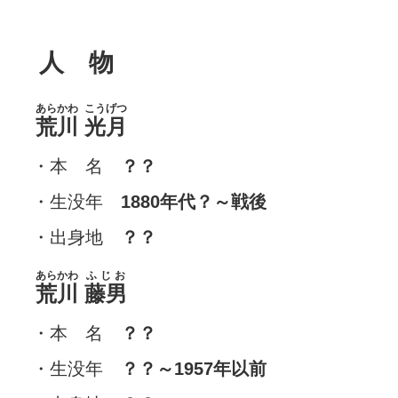
人 物
あらかわ
こうげつ
荒川
光月
・本 名
？？
・生没年
1880年代？～戦後
・出身地
？？
あらかわ
ふじお
荒川
藤男
・本 名
？？
・生没年
？？～1957年以前