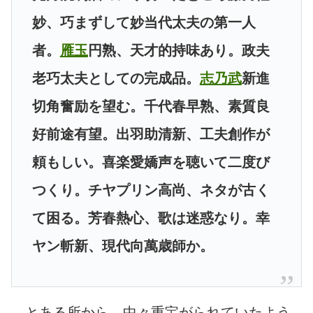
妙、巧まずして妙当代太夫の第一人
者。
雁玉
円熟、天才的持味あり。政夫
老巧太夫としての完成品。
志乃武
新進
切角奮励を望む。千代春早熟、素質良
好前途有望。出羽助清新、工夫創作が
頼もしい。喜楽愛嬌声を聴いて二度び
つくり。チヤプリン高尚、ネタが古く
て困る。芳春熱心、歌は迷惑なり。幸
ヤン斬新、現代向萬歳師か。
とある所から、中々重宝がられていたよう