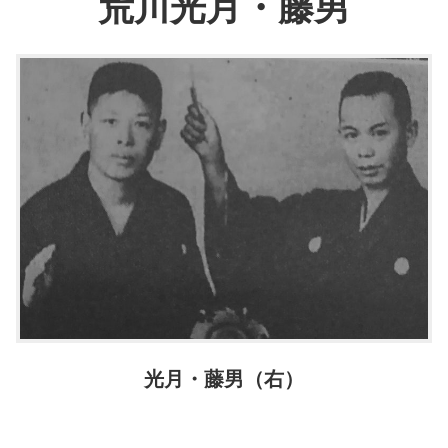
荒川光月・藤男
光月・藤男（右）