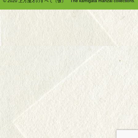
© 2020 上方漫才のすべて（仮） The kamigata manzai collections.