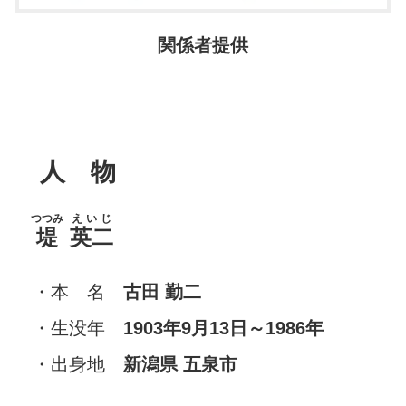
関係者提供
人 物
つつみ
えいじ
堤
英二
・本 名
古田 勤二
・生没年
1903年9月13日～1986年
・出身地
新潟県 五泉市