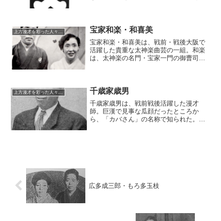
で、一流を築き上げた。戦後、兄弟漫才
で一世を風靡した若井はんじ・けんじの
母方の祖父母に当たる（ラジオの娘・小
夜子がはんじけんじの母親）。
宝家和楽・和喜美
上方漫才を彩った人々（仮）
宝家和楽・和喜美は、戦前・戦後大阪で
活躍した貴重な太神楽曲芸の一組。和楽
は、太神楽の名門・宝家一門の御曹司。
基本的に太神楽のため、漫才といわれる
と「？」なところであるが、当人たちが
「お笑い曲芸」と名乗っていた事や上方
漫才師たちとの交友が深かったことを踏
千歳家歳男
上方漫才を彩った人々（仮）
まえ、掲載する事にした。
千歳家歳男は、戦前戦後活躍した漫才
師。巨漢で見事な瓜顔だったところか
ら、「カバさん」の名称で知られた。長
らく「カバ漫才」なる容貌を散々貶され
るネタを武器に、中堅どころとして活躍
していたが、晩年は新花月の頭取に転
向。名物頭取として睨みをきかせてい
た。
広多成三郎・もろ多玉枝