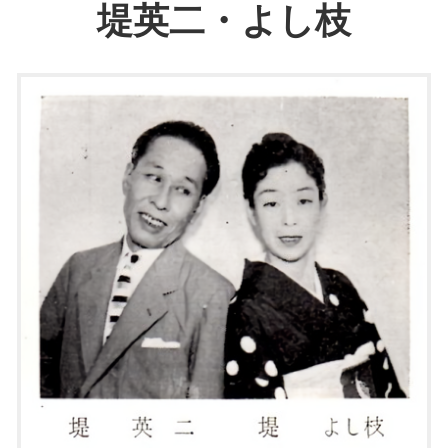
堤英二・よし枝