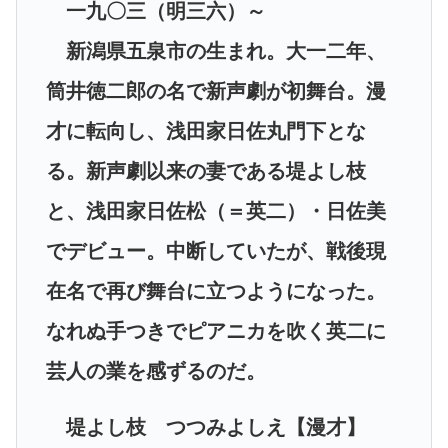
一九〇三（明三六）～
新潟県五泉市の生まれ。大一二年、
筒井徳二郎の名で新声劇が初舞台。漫
才に転向し、浅田家日佐丸門下とな
る。新声劇以来の妻である堤よし枝
と、浅田家日佐松（＝英二）・日佐美
でデビュー。中断していたが、戦後現
在名で再び舞台に立つようになった。
なれぬ手つきでピアニカを吹く英二に
芸人の業を感ずるのだ。
堤よし枝 つつみよしえ【漫才】