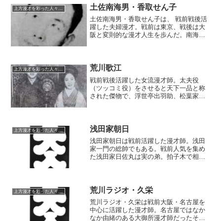
土佐南海男・香取せん子
上方漫才を彩った人々（仮）
土佐南海男・香取せん子は、 戦前戦後活
躍した夫婦漫才。戦前は東京、戦後は大
阪と変則的な漫才人生を歩んだ。南海男
は奇人として知られ、漫才界きっての革
新派、反戦運動や反核運動に携わった。
また、玉子家圓辰の再発見の手がかりを
作った隠れた功労者でもある。
荒川歌江
上方漫才を彩った人々（仮）
戦前戦後活躍した女流漫才師。太夫役
（ツッコミ役）をさせると天下一品と称
された傑物で、浮世亭出羽助、松葉家
奴、都家文雄といった大看板の相手役と
して人気を集めた。当人もまた芸達者で
知られたという。
浅田家朝日
上方漫才を彩った人々（仮）
浅田家朝日は戦前活躍した漫才師。浅田
家一門の総帥でもある。戦前人気を集め
た浅田家日佐丸は実の弟。拍子木で相方
をぶん殴る漫才を確立し、初期の暴力漫
才の礎を作った。多くの弟子を育成し、
浅田家一門の栄華を誇った功績も挙げら
れよう。弟子の中からは浅田家寿郎、孫
荒川ラジオ・久栄
上方漫才を彩った人々（仮）
弟子には吾妻ひな子や平和ラッパが出
荒川ラジオ・久栄は戦前大阪・名古屋を
た。
中心に活躍した漫才師。名古屋ではなか
なか由緒のある大御所漫才師だったそう