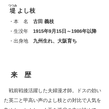
つつみ
堤
よし枝
・本 名
古田 義枝
・生没年
1915年9月15日～1986年以降
・出身地
九州生れ、大阪育ち
来 歴
戦前戦後活躍した夫婦漫才師。ドスの効い
た英二と甲高い声のよし枝との対比で人気を