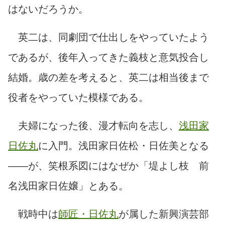
はないだろうか。
英二は、同劇団で仕出しをやっていたよう
であるが、後年入ってきた義枝と意気投合し
結婚。歳の差を考えると、英二は相当後まで
役者をやっていた模様である。
夫婦になった後、漫才転向を志し、
浅田家
日佐丸
に入門。浅田家日佐松・日佐美となる
――が、笑根系図にはなぜか「堤よし枝 前
名浅田家日佐嬢」とある。
戦時中は
師匠・日佐丸
が属した新興演芸部