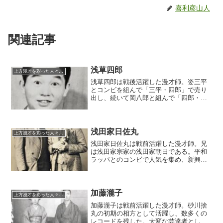
喜利彦山人
関連記事
浅草四郎
上方漫才を彩った人々（仮）
浅草四郎は戦後活躍した漫才師。姿三平
とコンビを組んで「三平・四郎」で売り
出し、続いて岡八郎と組んで「四郎・八
郎」。ハイセンスなしゃべくりとコント
仕立ての漫才で人気を集め、テレビ・ラ
ジオを総なめする程の人気を集めたが、
酒のために遂に前途をしくじり、自殺を
浅田家日佐丸
上方漫才を彩った人々（仮）
遂げた。
浅田家日佐丸は戦前活躍した漫才師。兄
は浅田家宗家の浅田家朝日である。平和
ラッパとのコンビで人気を集め、新興演
芸部時代にミスワカナ・玉松一郎と鎬を
削り合った。戦時中は帝都漫才協会の関
西支部の支部長としても活躍した。
加藤瀧子
上方漫才を彩った人々（仮）
加藤瀧子は戦前活躍した漫才師。砂川捨
丸の初期の相方として活躍し、数多くの
レコードを残した。大変な芸達者として