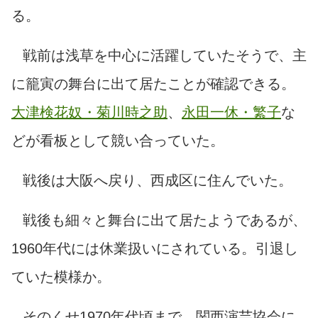
る。
戦前は浅草を中心に活躍していたそうで、主
に籠寅の舞台に出て居たことが確認できる。
大津検花奴・菊川時之助
、
永田一休・繁子
な
どが看板として競い合っていた。
戦後は大阪へ戻り、西成区に住んでいた。
戦後も細々と舞台に出て居たようであるが、
1960年代には休業扱いにされている。引退し
ていた模様か。
そのくせ1970年代頃まで、関西演芸協会に