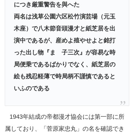
につき厳重警告を與へた
両名は浅草公園六区松竹演芸場（元玉
木座）で八木節音頭漫才と紙芝居を出
演中であるが、産めよ殖やせよと銘打
った出し物『まゝ子三次』が容易な時
局便乗であるばかりでなく、紙芝居の
絵も残忍軽薄で時局柄不謹慎であると
いふのである
1943年結成の帝都漫才協会には第一部に所
属しており、「菅原家忠丸」の名を確認でき