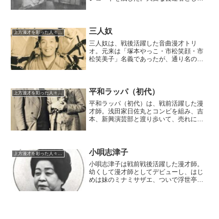
知られ、戦前における女流漫才の大御所
であったというが、最期はトラブルに巻
き込まれて殺されたという。
三人奴
上方漫才を彩った人々（仮）
三人奴は、戦後活躍した音曲漫才トリ
オ。元来は「塚本やっこ・市松笑顔・市
松笑美子」名義であったが、通り名の
「三人奴」がいつの間にかグループ名と
なった。義太夫をベースにした華やかで
味わいの深い音曲漫才で独特の境地を開
拓した。やっこと笑顔は実の夫婦。笑美
平和ラッパ（初代）
上方漫才を彩った人々（仮）
子は笑顔の妹に当たる。
平和ラッパ（初代）は、戦前活躍した漫
才師。浅田家日佐丸とコンビを組み、吉
本、新興演芸部と渡り歩いて、売れに売
れたが、敗戦後に悲惨な最期を迎えた。
新興演芸部移籍事件の中心人物でもあっ
た。
小唄志津子
上方漫才を彩った人々（仮）
小唄志津子は戦前戦後活躍した漫才師。
幼くして漫才師としてデビューし、はじ
めは妹のミナミサザエ、ついで浮世亭夢
丸、浅田家寿郎、再び浮世亭夢丸――と
数々の名人を相手にし、晩年は夫の広多
成三郎、荒川キヨシという形で落ち着い
た。芸歴80年近いものを誇る長老であっ
たという。