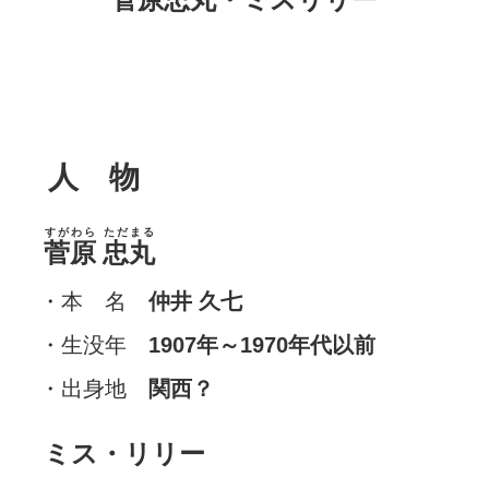
人 物
すがわら
ただまる
菅原
忠丸
・本 名
仲井 久七
・生没年
1907年～1970年代以前
・出身地
関西？
ミス・リリー