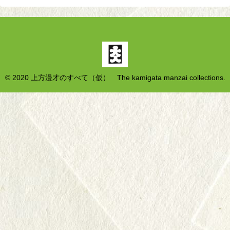
© 2020 上方漫才のすべて（仮） The kamigata manzai collections.