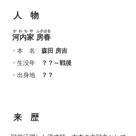
人 物
かわちや
ふさはる
河内家
房春
・本 名
森田 房吉
・生没年
？？～戦後
・出身地
？？
来 歴