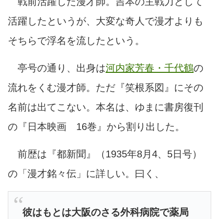
戦前活躍した漫才師。吉本の主戦力として
活躍したというが、大変な奇人で漫才よりも
そちらで浮名を流したという。
亭号の通り、出身は
河内家芳春・千代鶴
の
流れをくむ漫才師。ただ『笑根系図』にその
名前は出てこない。本名は、ゆまに書房復刊
の『日本映画 16巻』から割り出した。
前歴は『都新聞』（1935年8月4、5日号）
の「漫才銘々伝」に詳しい。曰く、
彼はもとは大阪のさる外科病院で薬局