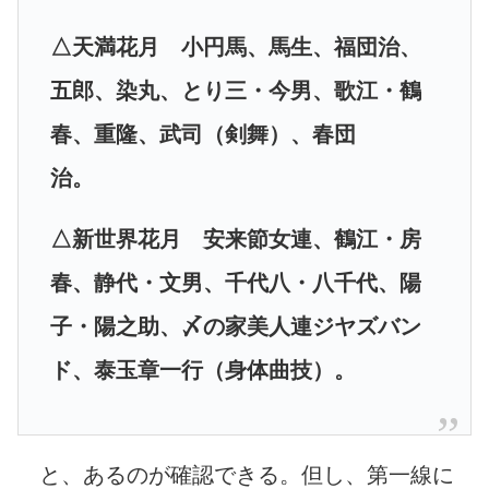
△天満花月 小円馬、馬生、福団治、
五郎、染丸、とり三・今男、歌江・鶴
春、重隆、武司（剣舞）、
春団
治。
△新世界花月 安来節女連、鶴江・房
春、静代・文男、千代八・八千代、陽
子・陽之助、〆の家美人連ジヤズ
バン
ド、泰玉章一行（身体曲技）。
と、あるのが確認できる。
但し、第一線に