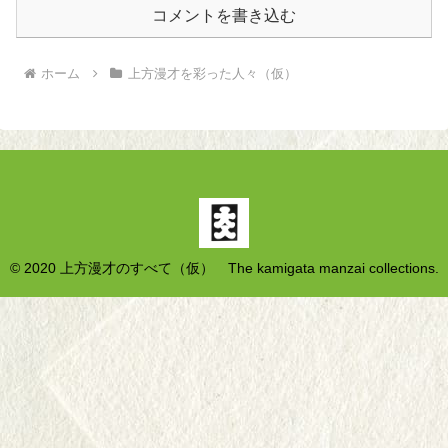
コメントを書き込む
ホーム
上方漫才を彩った人々（仮）
© 2020 上方漫才のすべて（仮） The kamigata manzai collections.