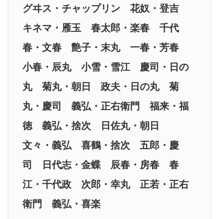
グヰス・チャップリン 花奴・登吉
キネマ・雁玉 春太郎・楽春 千代
春・文春 艶子・末丸 一春・芳春
小春・辰丸 小雪・雪江 慶司・日の
丸 菊丸・朝日 政夫・日の丸 菊
丸・慶司 義弘・正右衛門 福来・福
徳 義弘・捨次 日佐丸・朝日
文々・義弘 喜鶴・捨次 五郎・慶
司 日代志・金蝶 辰春・房春 春
江・千代政 次郎・幸丸 正若・正右
衛門 義弘・喜楽