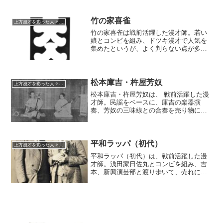
数年間の夫としても知られた。戦後は柳
枝劇団の座長として活躍。上方柳次・柳
太、やなぎ浩二などを育てた。
竹の家喜雀
上方漫才を彩った人々（仮）
竹の家喜雀は戦前活躍した漫才師。若い
娘とコンビを組み、ドツキ漫才で人気を
集めたというが、よく判らない点が多く
残る。レコードが残っており、それが僅
かに偲ぶ草となっている、というところ
か。
松本庫吉・杵屋芳奴
上方漫才を彩った人々（仮）
松本庫吉・杵屋芳奴は、 戦前活躍した漫
才師。民謡をベースに、庫吉の楽器演
奏、芳奴の三味線との合奏を売り物にし
た。庫吉は、三味線奏者としても知ら
れ、多くの民謡レコードの三味線伴奏と
して吹き込んでいる。
平和ラッパ（初代）
上方漫才を彩った人々（仮）
平和ラッパ（初代）は、戦前活躍した漫
才師。浅田家日佐丸とコンビを組み、吉
本、新興演芸部と渡り歩いて、売れに売
れたが、敗戦後に悲惨な最期を迎えた。
新興演芸部移籍事件の中心人物でもあっ
た。