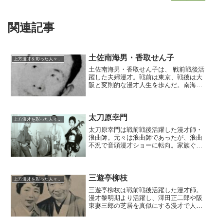
関連記事
土佐南海男・香取せん子
上方漫才を彩った人々（仮）
土佐南海男・香取せん子は、 戦前戦後活
躍した夫婦漫才。戦前は東京、戦後は大
阪と変則的な漫才人生を歩んだ。南海男
は奇人として知られ、漫才界きっての革
新派、反戦運動や反核運動に携わった。
また、玉子家圓辰の再発見の手がかりを
作った隠れた功労者でもある。
太刀原幸門
上方漫才を彩った人々（仮）
太刀原幸門は戦前戦後活躍した漫才師・
浪曲師。元々は浪曲師であったが、浪曲
不況で音頭漫才ショーに転向。家族ぐる
みで「太刀原幸門ショウ」を率いていた
が、最晩年に浪曲界に復帰し、師名「二
代目日吉川秋斎」を襲名。関西浪曲界の
古老・貴重なケレンの演者として活躍。
三遊亭柳枝
上方漫才を彩った人々（仮）
三遊亭柳枝は戦前戦後活躍した漫才師。
漫才黎明期より活躍し、澤田正二郎や阪
東妻三郎の芝居を真似にする漫才で人気
を集めた。戦時中はミヤコ蝶々と結婚、