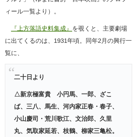
ィール一覧より）。
『上方落語史料集成』
を覗くと、主要劇場
に出てくるのは、1931年頃。同年2月の興行一
覧に、
二十日より
△新京極富貴 小円馬、一郎、ざこ
ば、三八、馬生、河内家正春・春子、
小山慶司・荒川歌江、文治郎、久里
丸、気取家延若、枝鶴、柳家三亀松。