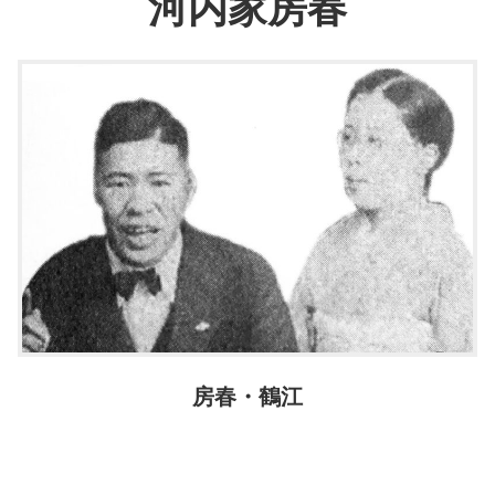
河内家房春
房春・鶴江