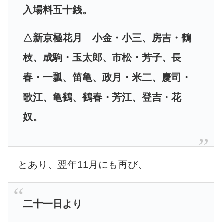
入場料五十銭。
△新京極花月 小金・小三、房吉・鶴
枝、成駒・玉太郎、市松・芳子、長
春・一瓢、笛亀、政月・米二、慶司・
歌江、亀鶴、鶴春・芳江、登吉・花
奴。
とあり、翌年11月にも再び、
二十一日より