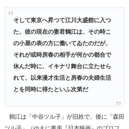
そして東京へ昇つて江川大盛館に入つ
た、彼の現在の妻君鶴江は、その時こ
の小屋の表の方に働いてゐたのだが、
それが或時房春の相手が何かの都合で
休んだ時に、イキナリ舞台に立たせら
れて、以来漫才生活と房春の夫婦生活
とを同時に得たといふ次第だ
鶴江は「中谷ツル子」が旧姓で、後に「森田
ツル子」（ゆまに書房『日本映画』のプロフ