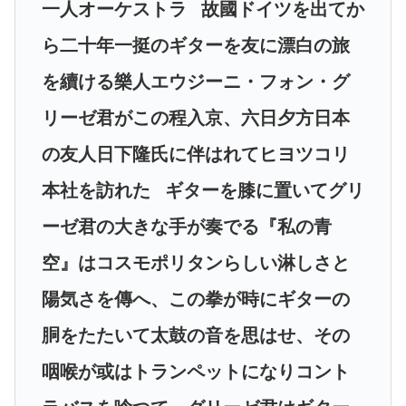
一人オーケストラ
故國ドイツを出てか
ら二十年一挺のギターを友に漂白の旅
を續ける樂人エウジーニ・フォン・グ
リーゼ君がこの程入京、六日夕方日本
の友人日下隆氏に伴はれてヒヨツコリ
本社を訪れた
ギターを膝に置いてグリ
ーゼ君の大きな手が奏でる『私の青
空』はコスモポリタンらしい淋しさと
陽気さを傳へ、この拳が時にギターの
胴をたたいて太鼓の音を思はせ、その
咽喉が或はトランペットになりコント