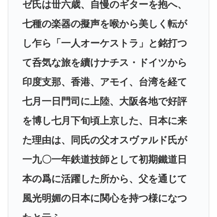
ゼ氏は丗六歳、自慢のギターを抱へ、
七種の楽器の擬声を喉から美しく転が
し乍ら「一人オーケストラ」と銘打つ
て呑気な旅を續けナチス・ドイツから
印度支那、香港、アモイ、台湾を経て
七月一日門司に上陸、大阪各地で好評
を博し七月下旬頃上京した、日本に来
た理由は、同氏の父オスヴァルド氏が
一九〇一年鉄道技師として初期鐵道日
本の爲に活躍した所から、父を通じて
風光明媚の日本に関心を持つ様になつ