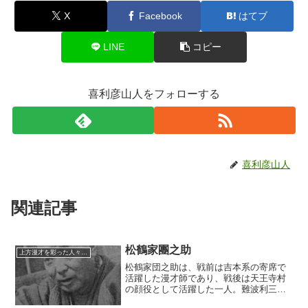
X
Facebook
はてブ
LINE
コピー
喜利彦山人をフォローする
喜利彦山人
関連記事
松鶴家團之助
上方漫才を彩った人々（仮）
松鶴家団之助は、戦前は吉本系の寄席で
活躍した漫才師であり、戦後は天王寺村
の顔役として活躍した一人。難波利三
『てんのじ村』などにそのモデルらしき