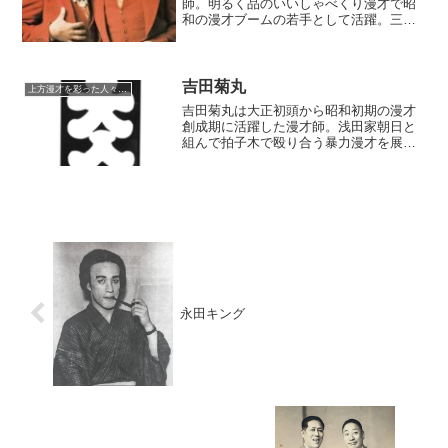
師。明るく品のいいしゃべくり漫才で昭
和の漫才ブームの若手として活躍。三吾
は後年娘の美ユルとコンビを組み、日本
で数少ない親娘漫才を率いていた。
吉田菊丸
上方漫才を彩った人々（仮）
吉田菊丸は大正初頭から昭和初期の漫才
創成期に活躍した漫才師。浅田家朝日と
組んで拍子木で殴り合う暴力漫才を展開
し、漫才創成期における本名と年齢以外
の経歴や人物像などの謎が兎に角多い。
奇術師の吉田菊丸と名前が被るのでやや
こしい事この上ない一人である。
永田キング