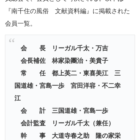
『南千住の風俗 文献資料編』に掲載された
会員一覧。
会 長 リーガル千太・万吉
会長補佐 林家染團治・美貴子
常 任 都上英二・東喜美江 三
国道雄・宮島一歩 宮田洋容・不二幸
江
会 計 三国道雄・宮島一歩
会計監査 リーガル千太（兼任）
幹 事 大道寺春之助 隆の家栄