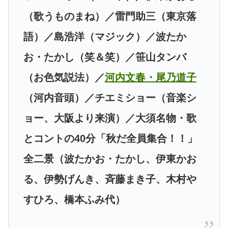
（歌うものまね）／雷門助三（東京落
語）／島浩洋（マジック）／波たか
お・たかし（笑＆笑）／笹山タンバ
（お色気説法）／
河内文春・尾乃道子
（河内音頭）／チエミショー（音楽シ
ョー、大阪より来演）／大須名物・歌
とコントの40分「秋だ全員集合！！」
全二景（波たかお・たかし、伊東かお
る、伊勢げんき、斉藤まき子、木村や
すひろ、橋本ふみ代）