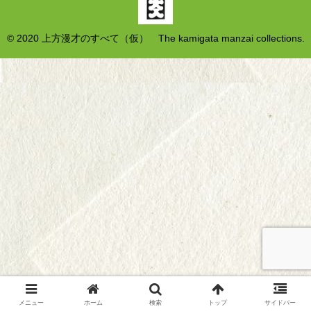
© 2020 上方漫才のすべて（仮） The kamigata manzai collections.
メニュー
ホーム
検索
トップ
サイドバー