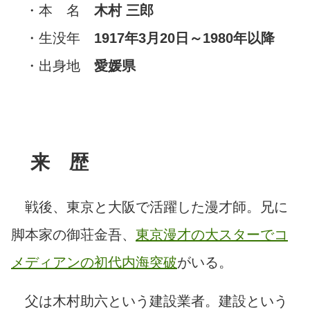
・本 名
木村 三郎
・生没年
1917年3月20日～1980年以降
・出身地
愛媛県
来 歴
戦後、東京と大阪で活躍した漫才師。兄に
脚本家の御荘金吾、
東京漫才の大スターでコ
メディアンの初代内海突破
がいる。
父は木村助六という建設業者。建設という