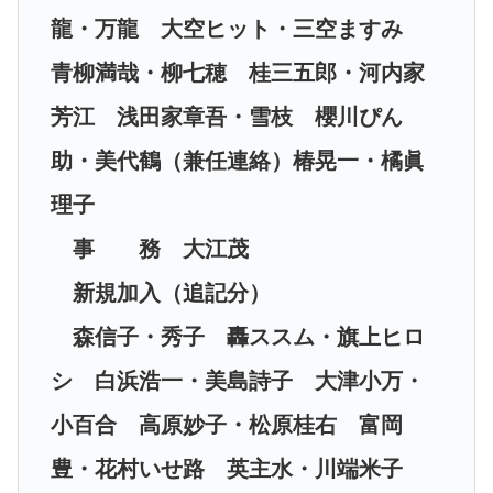
龍・万龍 大空ヒット・三空ますみ
青柳満哉・柳七穂 桂三五郎・河内家
芳江 浅田家章吾・雪枝 櫻川ぴん
助・美代鶴（兼任連絡）椿晃一・橘眞
理子
事 務 大江茂
新規加入（追記分）
森信子・秀子 轟ススム・旗上ヒロ
シ 白浜浩一・美島詩子 大津小万・
小百合 高原妙子・松原桂右 富岡
豊・花村いせ路 英主水・川端米子