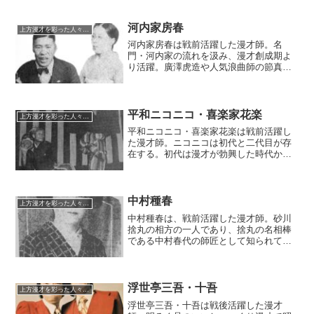
人物が出るなど、戦後、関西芸能界の顔
役として知られ、「村長」の愛称で慕わ
れたという。カバ漫才という独特のネタ
河内家房春
上方漫才を彩った人々（仮）
を演じた。
河内家房春は戦前活躍した漫才師。名
門・河内家の流れを汲み、漫才創成期よ
り活躍。廣澤虎造や人気浪曲師の節真似
を看板芸に、吉本の主戦力として花月系
の舞台に立ち、レコード吹込みなどもし
た。売れっ子であった一方、大変な奇人
で漫才よりもそちらで浮名を流したとい
平和ニコニコ・喜楽家花楽
上方漫才を彩った人々（仮）
う。相方は妻の鶴江が長かった。
平和ニコニコ・喜楽家花楽は戦前活躍し
た漫才師。ニコニコは初代と二代目が存
在する。初代は漫才が勃興した時代から
の大御所で、幼少時代のミスワカナとコ
ンビを組んだこともある。二代目はその
弟子。花楽は太夫元の娘として生まれ、
剣舞や芝居に優れた女傑として活躍を続
中村種春
上方漫才を彩った人々（仮）
けたという。
中村種春は、戦前活躍した漫才師。砂川
捨丸の相方の一人であり、捨丸の名相棒
である中村春代の師匠として知られてい
る。明治の末から漫才に関与し、大正時
代は安来節一座を率いて全国を巡業。美
貌と美声で人気を集め、漫才創成期の大
看板の一人として君臨した。
浮世亭三吾・十吾
上方漫才を彩った人々（仮）
浮世亭三吾・十吾は戦後活躍した漫才