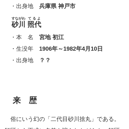
・出身地
兵庫県 神戸市
すながわ
てるよ
砂川
照代
・本 名
宮地 初江
・生没年
1906年～1982年4月10日
・出身地
？？
来 歴
俗にいう幻の「二代目砂川捨丸」である。