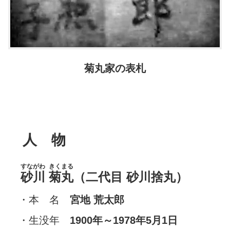
菊丸家の表札
人 物
すながわ
きくまる
砂川
菊丸
（二代目 砂川捨丸）
・本 名
宮地 荒太郎
・生没年
1900年～1978年5月1日