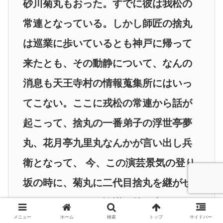
砂川菊丸もおった。すでに彼は我松の
常連となっている。しかし師匠の捨丸
は巡業に歩いているとも神戸に帰って
来たとも、その動静について、なんの
消息も天王寺村の情報蒐集所にはいっ
てこない。ここに戎松の常連から話が
起こって、捨丸の一番弟子の浮世亭夢
丸、花月亭九里丸なんかが言い出し兵
衛となって、 今、この演芸景気の登り
坂の時に、菊丸に二代目捨丸を継がせ
てはどうかという論議が持ち上がっ
メニュー
ホーム
検索
トップ
サイドバー
た。勿論、捨丸がこのままに引退すれ