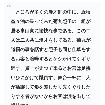
ところが多くの漫才師の中に、近頃
益々油の乗って来た菊丸照子の一組が
居る事は實に愉快な事である。この二
人は二人共に漫才をしてゐる。菊丸が
道幅の事を話すと照子も同じ仕草をす
るお客と喧嘩するとケシかけて引ずり
廻す、貫一が走つて来るとお宮は足拂
いひにかけて蹴倒す、舞台一杯に二人
が活躍して形を差したり先くぐりした
りする者がないからお客は涙を出して