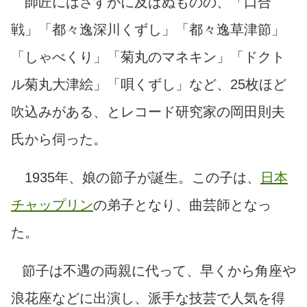
師匠にはさすがに及ばぬものの、「口合
戦」「都々逸深川くずし」「都々逸草津節」
「しゃべくり」「菊丸のマネキン」「ドクト
ル菊丸大津絵」「唄くずし」など、25枚ほど
吹込みがある、とレコード研究家の岡田則夫
氏から伺った。
1935年、娘の節子が誕生。この子は、
日本
チャップリン
の弟子となり、曲芸師となっ
た。
節子は不遇の両親に代って、早くから角座や
浪花座などに出演し、派手な技芸で人気を得