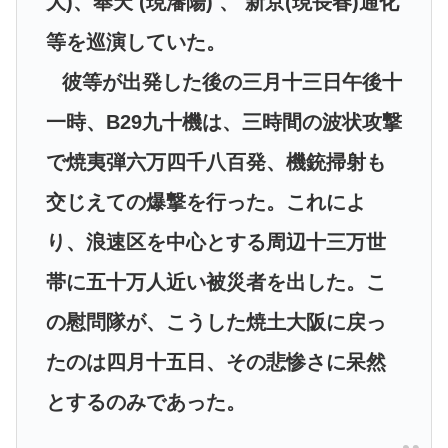
大)、奉天 (現瀋陽) 、 新京(現長春)通化
等を巡演していた。
彼等が出発した後の三月十三日午後十
一時、B29九十機は、三時間の波状攻撃
で焼夷弾六万四千八百発、機銃掃射も
交じえての爆撃を行った。これによ
り、浪速区を中心とする周辺十三万世
帯に五十万人近い被災者を出した。こ
の慰問隊が、こうした焼土大阪に戻っ
たのは四月十五日、その悲惨さに呆然
とするのみであった。