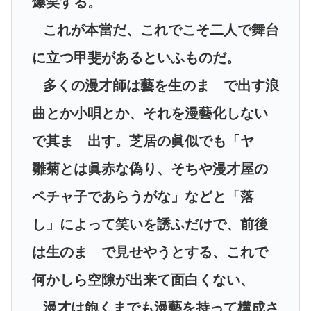
爆笑する。
これが本當だ、これでこそ二人で舞台
に立つ甲斐があるといふものだ。
多くの漫才師は藝を生のまゝで出す浪
曲とか小唄とか、それを漫藝化しない
で其まゝ出す。芝居の眞似でも「ヤゝ
雛菊とは眞赤な偽り、そちや漫才屋の
ペチャ子であらうがな」などと「落
し」によって笑いを誘ふだけで、前後
は生のまゝで見せやうとする、これで
何かしら空隙が出来て面白くない、
漫才は飽くまでも漫藝を持って構成さ