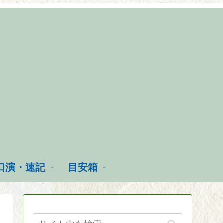
口演・速記
目安箱