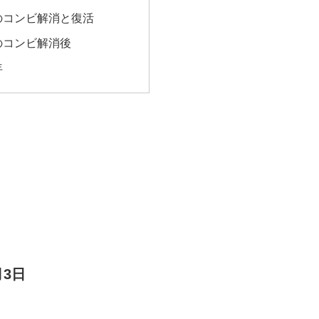
のコンビ解消と復活
のコンビ解消後
年
人 物
月3日