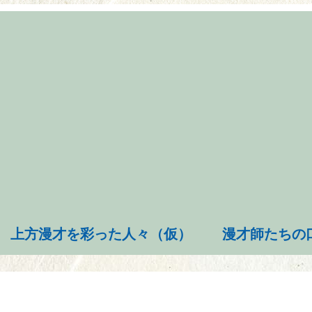
上方漫才を彩った人々（仮）
漫才師たちの