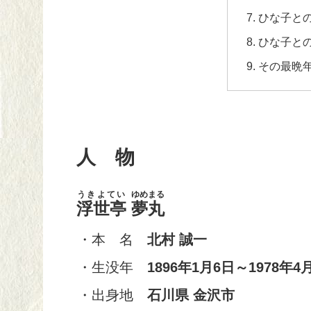
ひな子と
ひな子と
その最晩
人 物
うきよてい
ゆめまる
浮世亭
夢丸
・本 名
北村 誠一
・生没年
1896年1月6日～1978年4
・出身地
石川県 金沢市