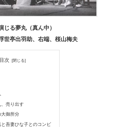
演じる夢丸（真ん中）
浮世亭出羽助、右端、桜山梅夫
目次
へ
丸、売り出す
の大御所分
活と吾妻ひな子とのコンビ