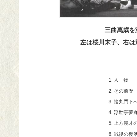
三曲萬歳を
左は桜川末子、右は
人 物
その前歴
捨丸門下
浮世亭夢
上方漫才
戦後の復