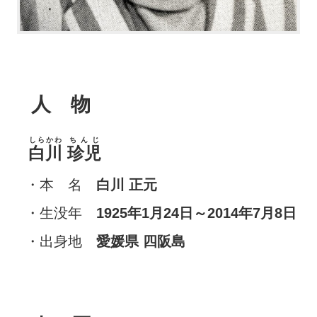
人 物
しらかわ
ちんじ
白川
珍児
・本 名
白川 正元
・生没年
1925年1月24日～2014年7月8日
・出身地
愛媛県 四阪島