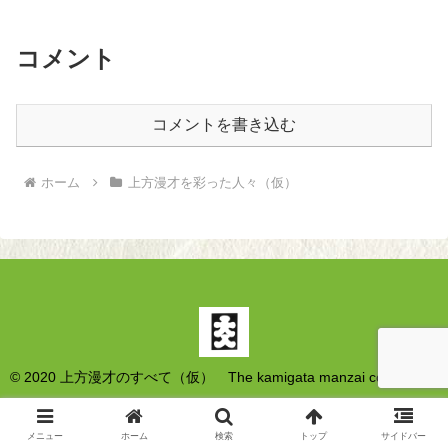
コメント
コメントを書き込む
ホーム
上方漫才を彩った人々（仮）
© 2020 上方漫才のすべて（仮） The kamigata manzai collections.
メニュー
ホーム
検索
トップ
サイドバー