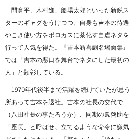
間寛平、木村進、船場太郎といった新鋭ス
ターのギャグをうけつつ、自身も吉本の待遇
やこき使い方をボロカスに茶化す自虐ネタを
行って人気を得た。『吉本新喜劇名場面集』
では「吉本の悪口を舞台でネタにした最初の
人」と顕彰している。
1970年代後半まで活躍を続けていたが思う
所あって吉本を退社。吉本の社長の交代で
（八田社長の事だろうか）、同期の鳳啓助を
「座長」と呼ばせ、立てるような命令に嫌気