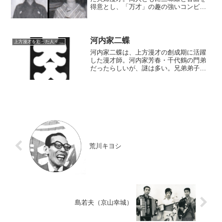
得意とし、「万才」の趣の強いコンビで
あったという。鶴八は後に独立して、
「徳永はる」というお囃子さんに転向。
下火になっていた上方落語のお囃子の貴
重な継承者として、腕を振るった。
河内家二蝶
上方漫才を彩った人々（仮）
河内家二蝶は、上方漫才の創成期に活躍
した漫才師。河内家芳春・千代鶴の門弟
だったらしいが、謎は多い。兄弟弟子の
二代目芳春とコンビを組み、昭和初期に
活躍した――が、漫才が勃興する以前
に、いなくなってしまう。
荒川キヨシ
島若夫（京山幸城）