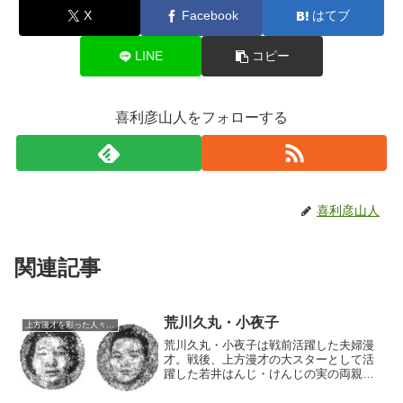
X
Facebook
はてブ
LINE
コピー
喜利彦山人をフォローする
喜利彦山人
関連記事
荒川久丸・小夜子
上方漫才を彩った人々（仮）
荒川久丸・小夜子は戦前活躍した夫婦漫
才。戦後、上方漫才の大スターとして活
躍した若井はんじ・けんじの実の両親と
して知られる。母の小夜子は荒川ラジ
オ・久栄の娘という漫才界でも随一のサ