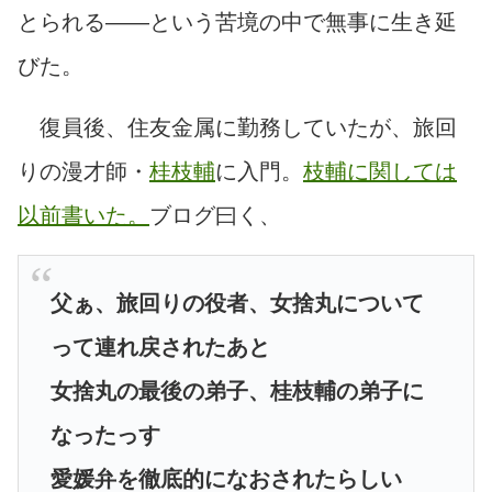
とられる――という苦境の中で無事に生き延
びた。
復員後、住友金属に勤務していたが、旅回
りの漫才師・
桂枝輔
に入門。
枝輔に関しては
以前書いた。
ブログ曰く、
父ぁ、旅回りの役者、女捨丸について
って連れ戻されたあと
女捨丸の最後の弟子、桂枝輔の弟子に
なったっす
愛媛弁を徹底的になおされたらしい