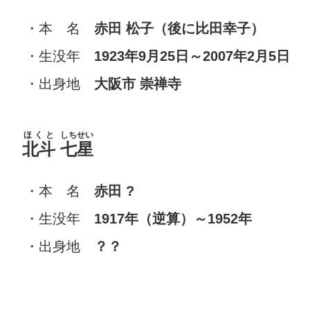
・本 名
赤田 松子（後に比田幸子）
・生没年
1923年9月25日～2007年2月5日
・出身地
大阪市
崇禅寺
ほくと
しちせい
北斗
七星
・本 名
赤田
?
・生没年
1917年（逆算）～1952年
・出身地
？？