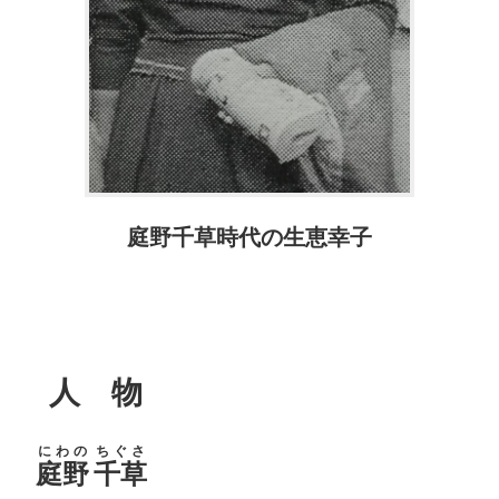
庭野千草時代の生恵幸子
人 物
にわの
ちぐさ
庭野
千草