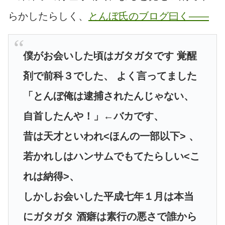
らかしたらしく、
とんぼ氏のブログ曰く――
僕がお会いした頃はガタガタです 覚醒
剤で前科３でした、 よく言ってました
「とんぼ俺は逮捕されたんじゃない、
自首したんや！」←バカです、
昔は天才といわれ<ほんの一部以下> 、
若かれしはハンサムでもてたらしい<こ
れは納得>、
しかしお会いした平成七年１月は本当
にガタガタ 酒癖は素行の悪さで誰から