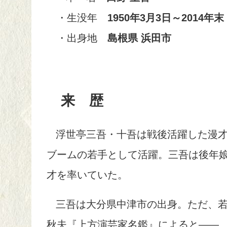
・生没年
1950年3月3日～2014年末
・出身地
島根県 浜田市
来 歴
浮世亭三吾・十吾は戦後活躍した漫
ブームの若手として活躍。三吾は後年
才を率いていた。
三吾は
大分県中津市
の出身。ただ、
秋夫『上方演芸家名鑑』によると――