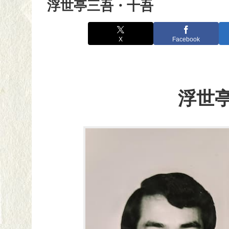
浮世亭三吾・十吾
X
Facebook
浮世