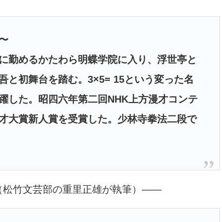
〜
に勤めるかたわら明蝶学院に入り、浮世亭と
と初舞台を踏む。3×5= 15という変った名
躍した。昭四六年第二回NHK上方漫才コンテ
才大賞新人賞を受賞した。少林寺拳法二段で
（松竹文芸部の重里正雄が執筆）――