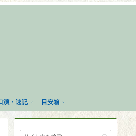
口演・速記
目安箱