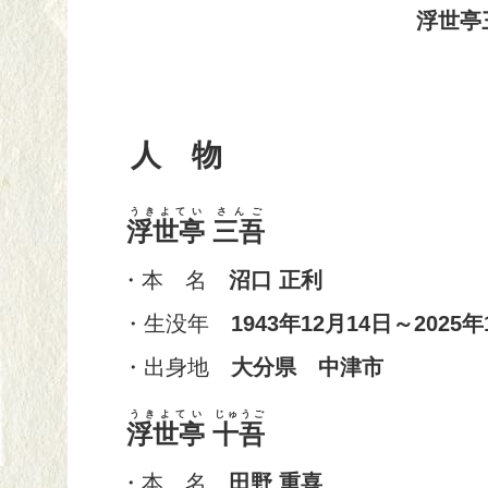
浮世亭
人 物
うきよてい
さんご
浮世亭
三吾
・本 名
沼口 正利
・生没年
1943年12月14日～2025年
・出身地
大分県 中津市
うきよてい
じゅうご
浮世亭
十吾
・本 名
田野 重喜