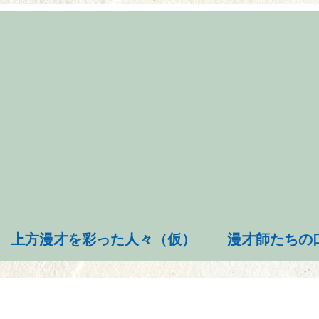
上方漫才を彩った人々（仮）
漫才師たちの