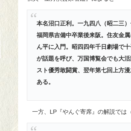
本名沼口正利。一九四八（昭二三）
福岡県吉備中卒業後来阪。住友金属
ん平に入門。昭四四年千日劇場で十吾
が話題を呼び、万国博覧会でも大活
スト優秀敢闘賞、翌年第七回上方漫
ある。
一方、LP『やんぐ寄席』の解説では