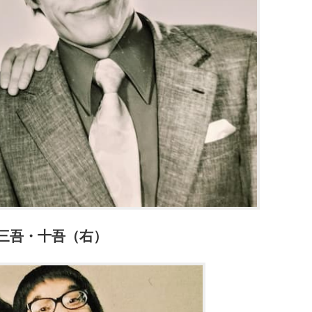
三吾・十吾（右）