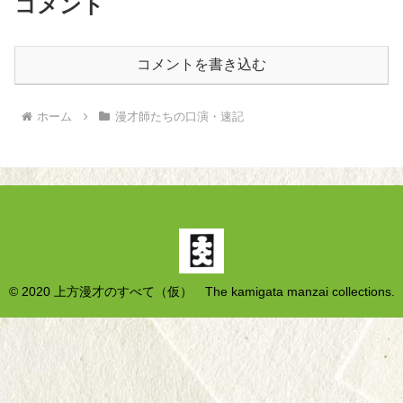
コメント
コメントを書き込む
ホーム
漫才師たちの口演・速記
© 2020 上方漫才のすべて（仮） The kamigata manzai collections.