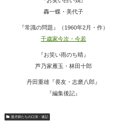
『お笑い白い鶏』
轟一蝶・美代子
『常識の問題』（1960年2月・作）
千歳家今次・今若
『お笑い雨のち晴』
芦乃家雁玉・林田十郎
丹田重雄
『畏友・志磨八郎』
『編集後記』
漫才師たちの口演・速記