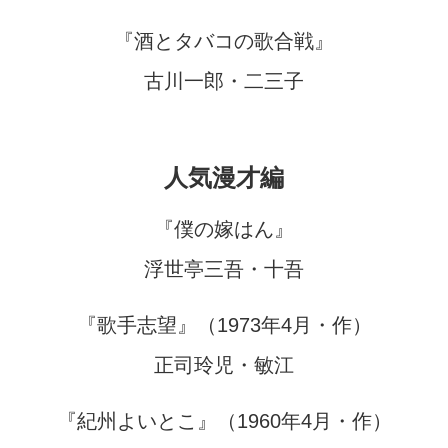
『酒とタバコの歌合戦』
古川一郎・二三子
人気漫才編
『僕の嫁はん』
浮世亭三吾・十吾
『歌手志望』（1973年4月・作）
正司玲児・敏江
『紀州よいとこ』（1960年4月・作）