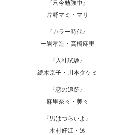
『只今勉強中』
片野マミ・マリ
『カラー時代』
一岩孝造・高橋麻里
『入社試験』
続木京子・川本タケミ
『恋の追跡』
麻里奈々・美々
『男はつらいよ』
木村好江・透