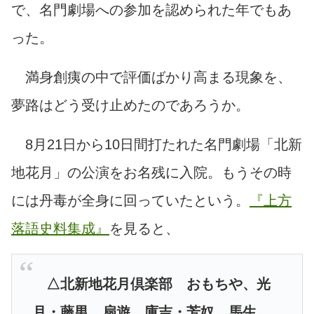
で、名門劇場への参加を認められた年でもあ
った。
満身創痍の中で評価ばかり高まる現象を、
夢路はどう受け止めたのであろうか。
8月21日から10日間打たれた名門劇場「北新
地花月」の公演をお名残に入院。もうその時
には丹毒が全身に回っていたという。
『上方
落語史料集成』
を見ると、
△北新地花月倶楽部 おもちや、光
月・藤男、扇遊、庫吉・芳奴、馬生、