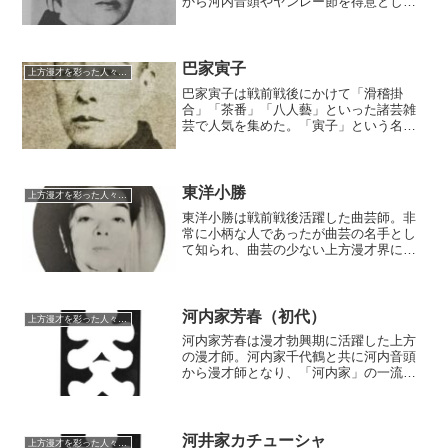
から河内音頭やヤンレー節を得意とし、
戦後は河内音頭の河内家の宗家のような
形で河内音頭の普及と啓蒙に尽くし
た。
巴家寅子
上方漫才を彩った人々（仮）
巴家寅子は戦前戦後にかけて「滑稽掛
合」「茶番」「八人藝」といった諸芸雑
芸で人気を集めた。「寅子」という名前
であるが、れっきとした男性である。こ
の名前のせいで女性に間違われるトラブ
ルが度々あったという。今日では今喜多
代の師匠として知られている。
東洋小勝
上方漫才を彩った人々（仮）
東洋小勝は戦前戦後活躍した曲芸師。非
常に小柄な人であったが曲芸の名手とし
て知られ、曲芸の少ない上方漫才界にお
いては異色の存在であった。晩年は大須
演芸場を主軸に活躍を続けていた。
河内家芳春（初代）
上方漫才を彩った人々（仮）
河内家芳春は漫才勃興期に活躍した上方
の漫才師。河内家千代鶴と共に河内音頭
から漫才師となり、「河内家」の一流を
立ち上げた。河内音頭の名門として君臨
をし、多くの門下を輩出。ミスワカナ・
玉松一郎、ミスワカサ、河内家菊水丸な
ども元を辿るとこの芳春に行きつくとい
河井家カチューシャ
上方漫才を彩った人々（仮）