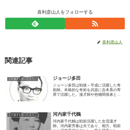
喜利彦山人をフォローする
喜利彦山人
関連記事
ジョージ多田
上方漫才を彩った人々（仮）
ジョージ多田は戦後～平成に活躍した奇
術師。本格的な奇術を武器に吉本系の寄
席で活躍した。漫才師や色物関係者とも
仲がよく、晩年まで活躍を続けた。現在
も関西で活躍を続けるMr.マサヒロの父と
しても知られる。
河内家千代鶴
上方漫才を彩った人々（仮）
河内家千代鶴は戦前活躍した女流漫才
師。河内家芳春は夫であり、相方。戦前