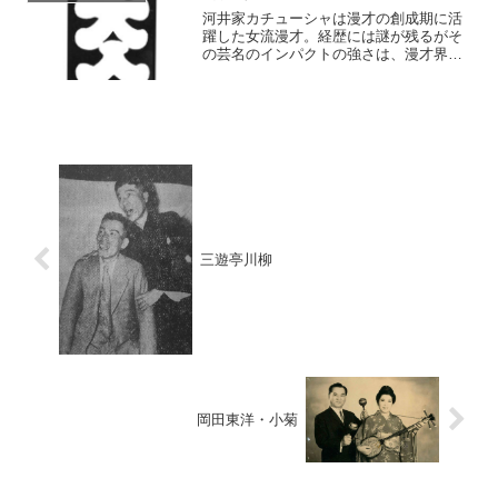
う。
河井家カチューシャは漫才の創成期に活
躍した女流漫才。経歴には謎が残るがそ
の芸名のインパクトの強さは、漫才界随
一である。元ネタは言うまでも無く、ロ
シア民謡で、松井須磨子が唄って一世を
風靡させた『カチューシャの唄』の一番
「カチューシャ可愛や 別れのつらさ」
からであろう。
三遊亭川柳
岡田東洋・小菊