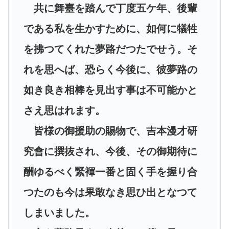
共に舞臺を踏んで丁度五ケ年、後輩
である私を生かすために、如何に犠牲
を拂つてくれた夢路だつたでせう。そ
れを思へば、恐らく今後に、彼夢路の
如き良き相棒を見出す事は不可能かと
さえ思はれます。
皆様の御援助の賜物で、吉本漫才研
究會に撰抜され、今後、その御期待に
酬ゆるべく緊褌一番と固く手を握り合
つたのも今は果敢なき思ひ出となつて
しまいました。