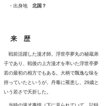
・出身地
北国？
来 歴
戦前活躍した漫才師。浮世亭夢丸の秘蔵弟
子であり、戦後の上方漫才を率いた浮世亭夢
若の最初の相方でもある。大柄で飄逸な味を
持っていたというが、丹毒に罹患し、29歳と
いう若さで夭折した。
当時の漫才事情（下に見られていて、記録