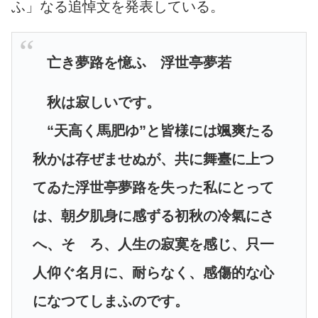
ふ」なる追悼文を発表している。
亡き夢路を憶ふ 浮世亭夢若
秋は寂しいです。
“天高く馬肥ゆ”と皆様には颯爽たる
秋かは存ぜませぬが、共に舞臺に上つ
てゐた浮世亭夢路を失った私にとって
は、朝夕肌身に感ずる初秋の冷氣にさ
へ、そゞろ、人生の寂寞を感じ、只一
人仰ぐ名月に、耐らなく、感傷的な心
になつてしまふのです。