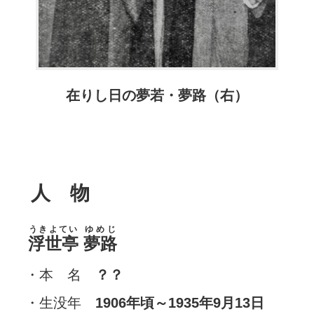
在りし日の夢若・夢路（右）
人 物
うきよてい
ゆめじ
浮世亭
夢路
・本 名
？？
・生没年
1906年頃～1935年9月13日