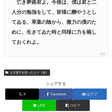
亡き夢路君よ。今後は、僕は君と二
人分の勉強をして、皆様に酬やうとし
てゐる、草葉の陰から、微力の僕のた
めに、生きてゐた時と同様に力を籍し
ておくれよ。
上方漫才を彩った人々（仮）
シェアする
X
Facebook
はてブ
LINE
コピー